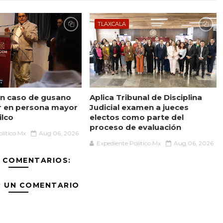
TLAXCALA
n caso de gusano
Aplica Tribunal de Disciplina
r en persona mayor
Judicial examen a jueces
ilco
electos como parte del
proceso de evaluación
lítico.Mx
Aug 06, 2026
Expediente Político.Mx
Aug 06, 2026
 COMENTARIOS:
R UN COMENTARIO