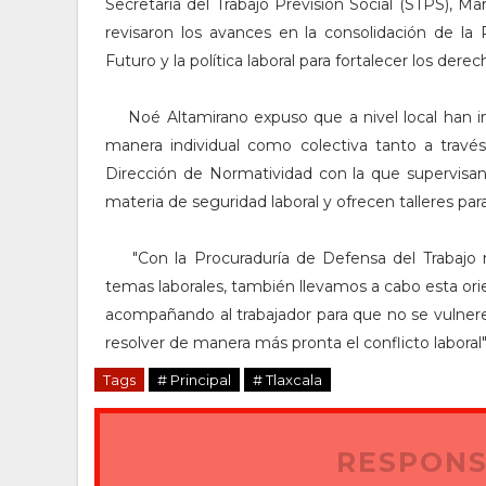
Secretaría del Trabajo Previsión Social (STPS), M
revisaron los avances en la consolidación de l
Futuro y la política laboral para fortalecer los dere
Noé Altamirano expuso que a nivel local han i
manera individual como colectiva tanto a travé
Dirección de Normatividad con la que supervisan
materia de seguridad laboral y ofrecen talleres pa
"Con l
a Procuraduría de Defensa del Trabajo 
temas laborales, también llevamos a cabo esta ori
acompañando al trabajador para que no se vulnere
resolver de manera más pronta el conflicto laboral",
Tags
# Principal
# Tlaxcala
RESPONS