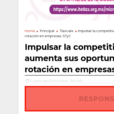
Home
Principal
Tlaxcala
Impulsar la competit
rotación en empresas: STyC
Impulsar la competit
aumenta sus oportun
rotación en empresa
3 years ago
Principal,
Tlaxcala,
RESPONS