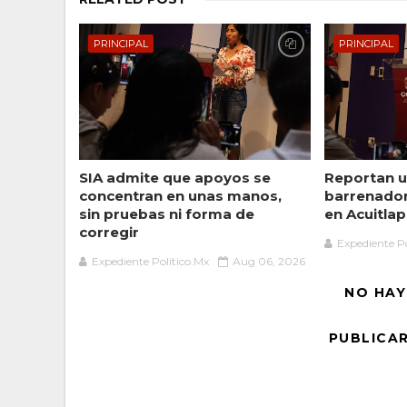
PRINCIPAL
PRINCIPAL
SIA admite que apoyos se
Reportan u
concentran en unas manos,
barrenado
sin pruebas ni forma de
en Acuitlap
corregir
Expediente Po
Expediente Político.Mx
Aug 06, 2026
NO HAY
PUBLICA