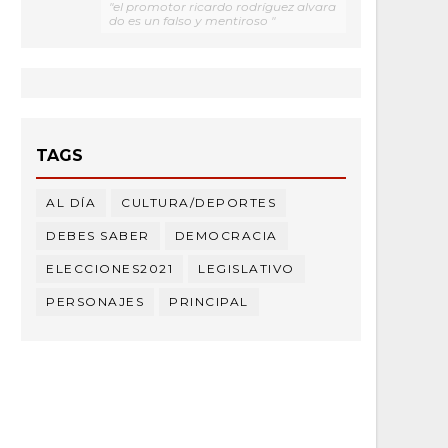
"el promotor ricardo rodríguez alvara
do es un falso y mentiroso "
TAGS
AL DÍA
CULTURA/DEPORTES
DEBES SABER
DEMOCRACIA
ELECCIONES2021
LEGISLATIVO
PERSONAJES
PRINCIPAL