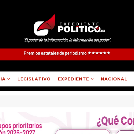
IA
LEGISLATIVO
EXPEDIENTE
NACIONAL
atepec, Lázaro Cárdenas, Españita y Huamantla