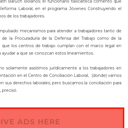
arath Baruch Bolaños; el funcionario tlaxcalteca comentó que
a Reforma Laboral, en el programa Jóvenes Construyendo el
chos de los trabajadores.
mpulsado mecanismos para atender a trabajadores tanto de
s de la Procuraduría de la Defensa del Trabajo como de la
 que los centros de trabajo cumplan con el marco legal en
ra ayudar a que se conozcan estos lineamientos.
no solamente asistimos jurídicamente a los trabajadores en
entación en el Centro de Conciliación Laboral, (donde) vamos
n sus derechos laborales, pero buscamos la conciliación para
 precisó.
IVE ADS HERE