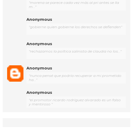
"morena se parece cada vez más al pri antes se lla
m..."
Anonymous
"gobierne quien gobierne los derechos se defienden"
Anonymous
"rechazamos la política salinista de claudia no los..."
Anonymous
"nunca pensé que podría recuperar a mi prometido
ha..."
Anonymous
"el promotor ricardo rodríguez alvarado es un falso
y mentiroso "