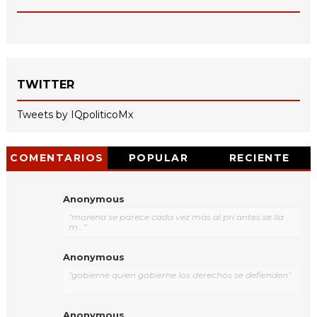
TWITTER
Tweets by IQpoliticoMx
COMENTARIOS
POPULAR
RECIENTE
Anonymous
"morena se parece cada vez más al pri antes se lla
m..."
Anonymous
"gobierne quien gobierne los derechos se defienden"
Anonymous