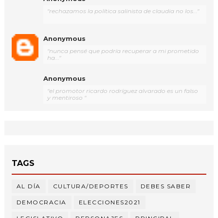
"rechazamos la política salinista de claudia no los..."
Anonymous
"nunca pensé que podría recuperar a mi prometido
ha..."
Anonymous
"el promotor ricardo rodríguez alvarado es un falso
y mentiroso "
TAGS
AL DÍA
CULTURA/DEPORTES
DEBES SABER
DEMOCRACIA
ELECCIONES2021