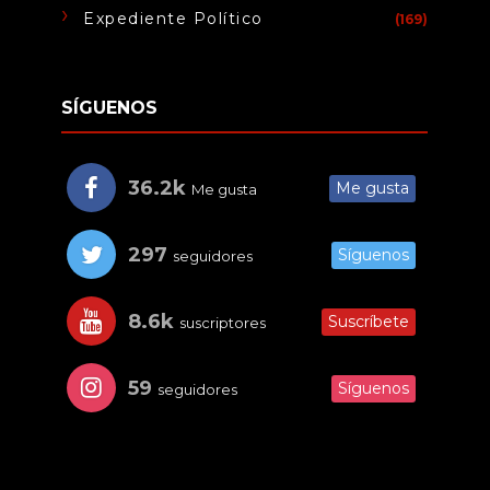
Expediente Político
(169)
SÍGUENOS
36.2k
Me gusta
Me gusta
297
Síguenos
seguidores
8.6k
Suscríbete
suscriptores
59
Síguenos
seguidores