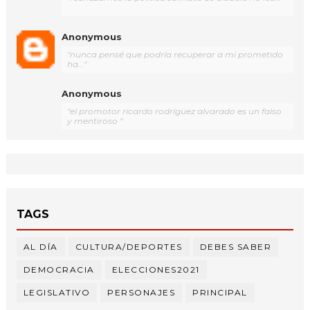
Anonymous
"nunca pensé que podría recuperar a mi prometido
ha..."
Anonymous
"el promotor ricardo rodríguez alvarado es un falso
y mentiroso "
TAGS
AL DÍA
CULTURA/DEPORTES
DEBES SABER
DEMOCRACIA
ELECCIONES2021
LEGISLATIVO
PERSONAJES
PRINCIPAL