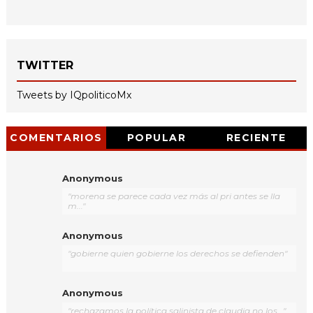
TWITTER
Tweets by IQpoliticoMx
COMENTARIOS
POPULAR
RECIENTE
Anonymous
"morena se parece cada vez más al pri antes se lla
m..."
Anonymous
"gobierne quien gobierne los derechos se defienden"
Anonymous
"rechazamos la política salinista de claudia no los..."