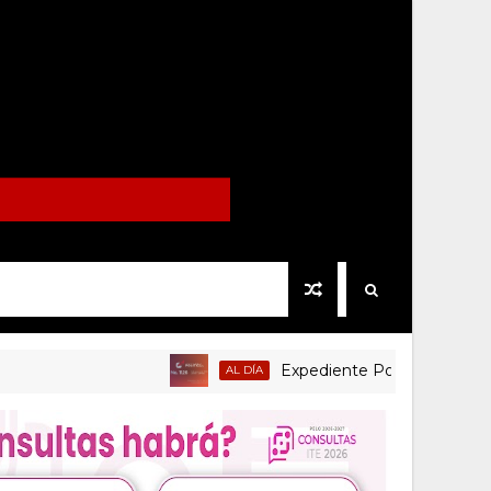
Expediente Político.Mx no 1126
AL DÍA