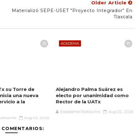
Older Article
Materializó SEPE-USET "proyecto Integrador" En
Tlaxcala
ACADEMIA
Tx su Torre de
Alejandro Palma Suárez es
inicia una nueva
electo por unanimidad como
rvicio a la
Rector de la UATx
d
Expediente Político.Mx
Aug 02, 2026
lítico.Mx
Aug 02, 2026
 COMENTARIOS: