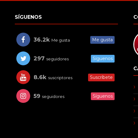
SÍGUENOS
C
36.2k
Me gusta
Me gusta
297
Síguenos
seguidores
C
8.6k
Suscríbete
suscriptores
59
Síguenos
seguidores