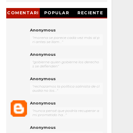
COMENTARI
POPULAR
RECIENTE
OS
Anonymous
"morena se parece cada vez más al p
ri antes se llam..."
Anonymous
"gobierne quien gobierne los derecho
s se defienden"
Anonymous
"rechazamos la política salinista de cl
audia no los..."
Anonymous
"nunca pensé que podría recuperar a
mi prometido ha..."
Anonymous