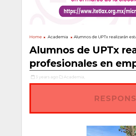
Home
Academia
Alumnos de UPTx realizarán est
Alumnos de UPTx real
profesionales en emp
3 years ago
Academia,
RESPONS