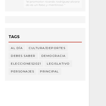
"el promotor ricardo rodríguez alvara
do es un falso y mentiroso "
TAGS
AL DÍA
CULTURA/DEPORTES
DEBES SABER
DEMOCRACIA
ELECCIONES2021
LEGISLATIVO
PERSONAJES
PRINCIPAL