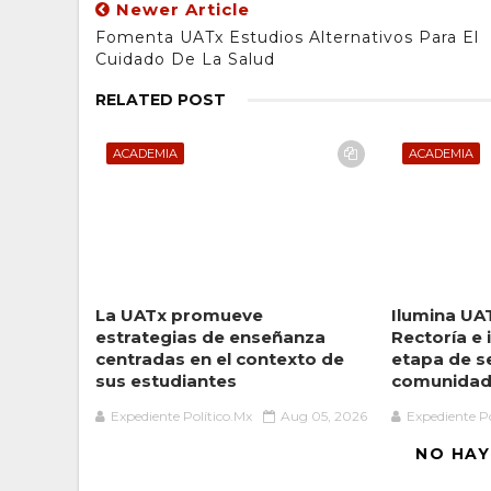
Newer Article
Fomenta UATx Estudios Alternativos Para El
Cuidado De La Salud
RELATED POST
ACADEMIA
ACADEMIA
La UATx promueve
Ilumina UA
estrategias de enseñanza
Rectoría e 
centradas en el contexto de
etapa de se
sus estudiantes
comunida
Expediente Político.Mx
Aug 05, 2026
Expediente Po
NO HAY