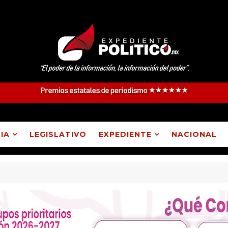
IA
LEGISLATIVO
EXPEDIENTE
NACIONAL
 Atlangatepec, Lázaro Cárdenas, Españita y Huamantla