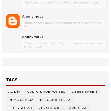
"rechazamos la política salinista de claudia no los..."
Anonymous
"nunca pensé que podría recuperar a mi prometido
ha..."
Anonymous
"el promotor ricardo rodríguez alvarado es un falso
y mentiroso "
TAGS
AL DÍA
CULTURA/DEPORTES
DEBES SABER
DEMOCRACIA
ELECCIONES2021
LEGISLATIVO
PERSONAJES
PRINCIPAL