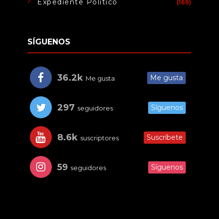
Expediente Político
(169)
SÍGUENOS
36.2k
Me gusta
Me gusta
297
Síguenos
seguidores
8.6k
Suscríbete
suscriptores
59
Síguenos
seguidores