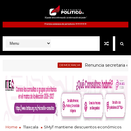
Renuncia secretaria ejecutiv
DEMOCRACIA
Judicial examen a jueces electos como parte del proceso de evalua
Home
Tlaxcala
SMyT mantiene descuentos económicos