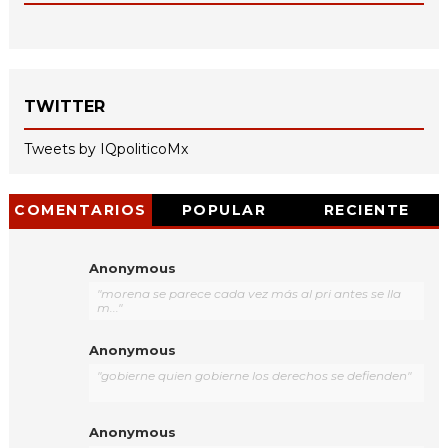
TWITTER
Tweets by IQpoliticoMx
COMENTARIOS
POPULAR
RECIENTE
Anonymous
"morena se parece cada vez más al pri antes se lla
m..."
Anonymous
"gobierne quien gobierne los derechos se defienden"
Anonymous