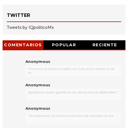
TWITTER
Tweets by IQpoliticoMx
COMENTARIOS
POPULAR
RECIENTE
Anonymous
"morena se parece cada vez más al pri antes se lla
m..."
Anonymous
"gobierne quien gobierne los derechos se defienden"
Anonymous
"rechazamos la política salinista de claudia no los..."