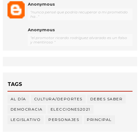
Anonymous
"nunca pensé que podría recuperar a mi prometido
ha..."
Anonymous
"el promotor ricardo rodríguez alvarado es un falso
y mentiroso "
TAGS
AL DÍA
CULTURA/DEPORTES
DEBES SABER
DEMOCRACIA
ELECCIONES2021
LEGISLATIVO
PERSONAJES
PRINCIPAL