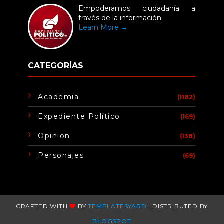
Empoderamos ciudadanía a
través de la información.
Learn More →
CATEGORÍAS
Academia
(1182)
Expediente Político
(169)
Opinión
(138)
Personajes
(69)
CRAFTED WITH
BY
TEMPLATESYARD
| DISTRIBUTED BY
BLOGSPOT