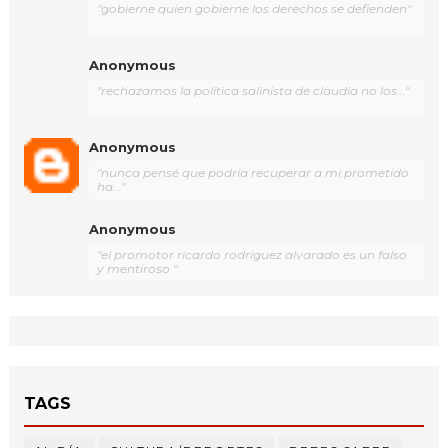
"gobierne quien gobierne los derechos se defienden"
Anonymous
"rechazamos la política salinista de claudia no los..."
Anonymous
"nunca pensé que podría recuperar a mi prometido
ha..."
Anonymous
"el promotor ricardo rodríguez alvarado es un falso
y mentiroso "
TAGS