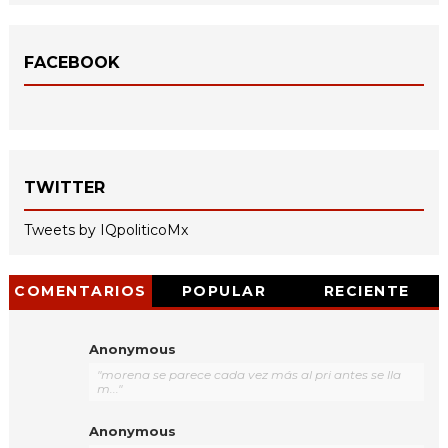
FACEBOOK
TWITTER
Tweets by IQpoliticoMx
COMENTARIOS
POPULAR
RECIENTE
Anonymous
"morena se parece cada vez más al pri antes se lla
m..."
Anonymous