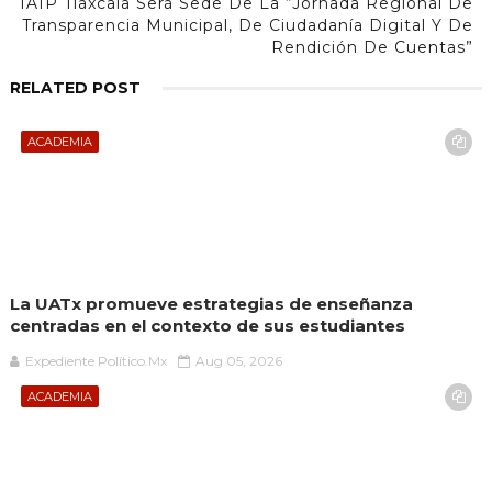
IAIP Tlaxcala Será Sede De La “Jornada Regional De
Transparencia Municipal, De Ciudadanía Digital Y De
Rendición De Cuentas”
RELATED POST
ACADEMIA
La UATx promueve estrategias de enseñanza
centradas en el contexto de sus estudiantes
Expediente Político.Mx
Aug 05, 2026
ACADEMIA