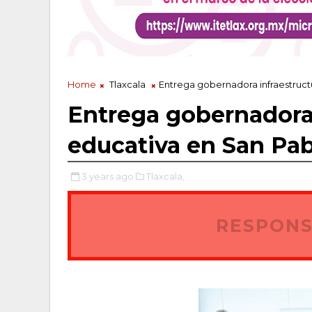
Home
Tlaxcala
Entrega gobernadora infraestruct
Entrega gobernadora 
educativa en San Pa
3 years ago
Tlaxcala,
RESPONS