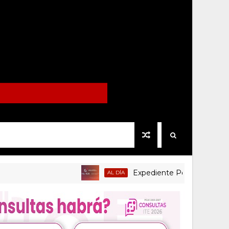
Expediente Político.Mx no 1126
AL DÍA