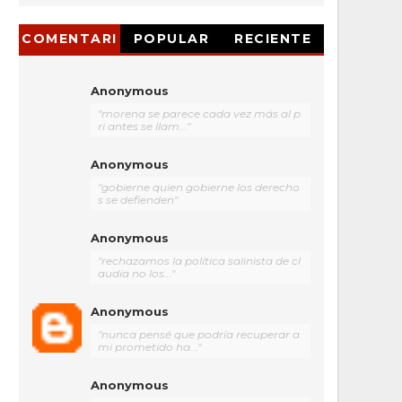
COMENTARI
POPULAR
RECIENTE
OS
Anonymous
"morena se parece cada vez más al p
ri antes se llam..."
Anonymous
"gobierne quien gobierne los derecho
s se defienden"
Anonymous
"rechazamos la política salinista de cl
audia no los..."
Anonymous
"nunca pensé que podría recuperar a
mi prometido ha..."
Anonymous