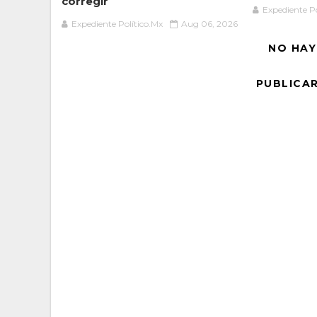
corregir
Expediente Po
Expediente Político.Mx
Aug 06, 2026
NO HAY
PUBLICA