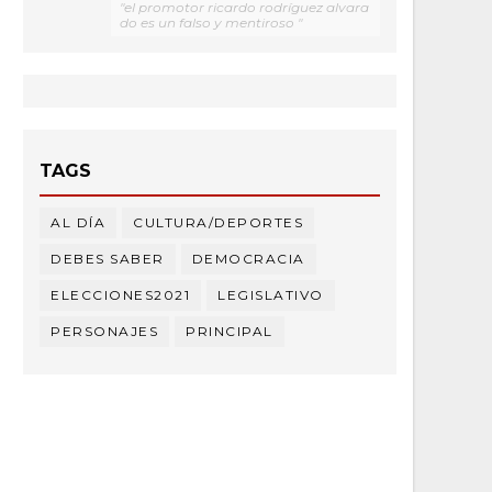
"el promotor ricardo rodríguez alvara
do es un falso y mentiroso "
TAGS
AL DÍA
CULTURA/DEPORTES
DEBES SABER
DEMOCRACIA
ELECCIONES2021
LEGISLATIVO
PERSONAJES
PRINCIPAL