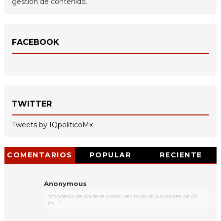
gestión de contenido.
FACEBOOK
TWITTER
Tweets by IQpoliticoMx
COMENTARIOS
POPULAR
RECIENTE
Anonymous
"morena se parece cada vez más al pri antes se lla
m..."