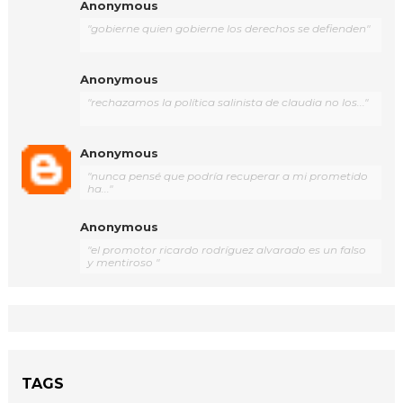
Anonymous
"gobierne quien gobierne los derechos se defienden"
Anonymous
"rechazamos la política salinista de claudia no los..."
Anonymous
"nunca pensé que podría recuperar a mi prometido
ha..."
Anonymous
"el promotor ricardo rodríguez alvarado es un falso
y mentiroso "
TAGS