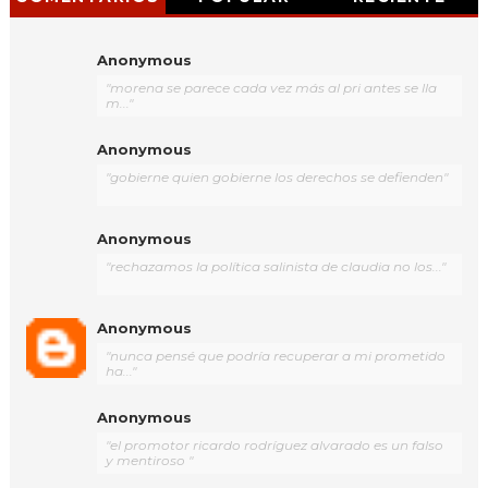
Anonymous
"morena se parece cada vez más al pri antes se lla
m..."
Anonymous
"gobierne quien gobierne los derechos se defienden"
Anonymous
"rechazamos la política salinista de claudia no los..."
Anonymous
"nunca pensé que podría recuperar a mi prometido
ha..."
Anonymous
"el promotor ricardo rodríguez alvarado es un falso
y mentiroso "