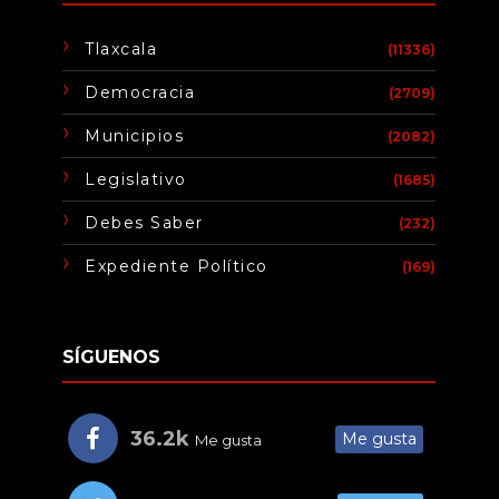
Tlaxcala
(11336)
Democracia
(2709)
Municipios
(2082)
Legislativo
(1685)
Debes Saber
(232)
Expediente Político
(169)
SÍGUENOS
36.2k
Me gusta
Me gusta