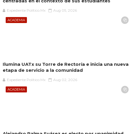
centradas en el contexto de sus estudiantes
Expediente Político.Mx
Aug 05, 2026
ACADEMIA
Ilumina UATx su Torre de Rectoría e inicia una nueva
etapa de servicio a la comunidad
Expediente Político.Mx
Aug 02, 2026
ACADEMIA
Alejandro Palma Suárez es electo por unanimidad