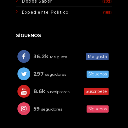
Debes Saber
(232)
Expediente Político
(169)
SÍGUENOS
36.2k
Me gusta
Me gusta
297
Síguenos
seguidores
8.6k
Suscríbete
suscriptores
59
Síguenos
seguidores