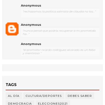
Anonymous
"rechazamos la política salinista de claudia no los..."
Anonymous
"nunca pensé que podría recuperar a mi prometido
ha..."
Anonymous
"el promotor ricardo rodríguez alvarado es un falso
y mentiroso "
TAGS
AL DÍA
CULTURA/DEPORTES
DEBES SABER
DEMOCRACIA
ELECCIONES2021