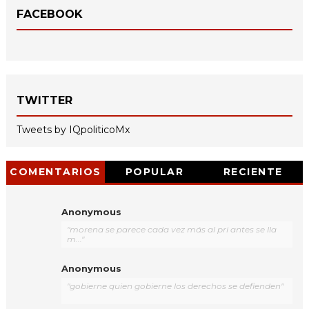
FACEBOOK
TWITTER
Tweets by IQpoliticoMx
COMENTARIOS
POPULAR
RECIENTE
Anonymous
"morena se parece cada vez más al pri antes se lla
m..."
Anonymous
"gobierne quien gobierne los derechos se defienden"