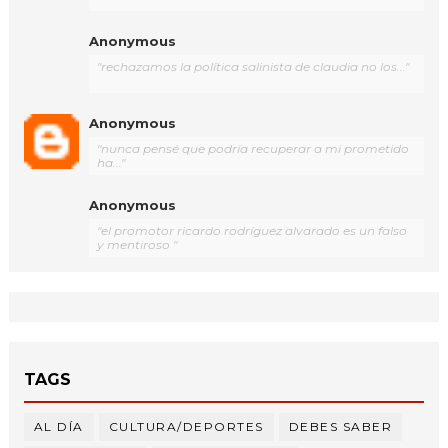
Anonymous
"rechazamos la política salinista de claudia no los..."
Anonymous
"nunca pensé que podría recuperar a mi prometido
ha..."
Anonymous
"el promotor ricardo rodríguez alvarado es un falso
y mentiroso "
TAGS
AL DÍA
CULTURA/DEPORTES
DEBES SABER