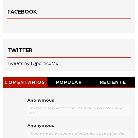
FACEBOOK
TWITTER
Tweets by IQpoliticoMx
COMENTARIOS
POPULAR
RECIENTE
Anonymous
"morena se parece cada vez más al pri antes se lla
m..."
Anonymous
"gobierne quien gobierne los derechos se defienden"