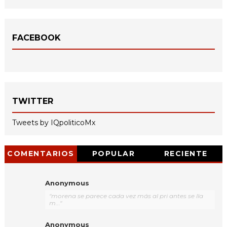
FACEBOOK
TWITTER
Tweets by IQpoliticoMx
COMENTARIOS
POPULAR
RECIENTE
Anonymous
"morena se parece cada vez más al pri antes se lla
m..."
Anonymous