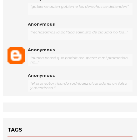
"gobierne quien gobierne los derechos se defienden"
Anonymous
"rechazamos la política salinista de claudia no los..."
Anonymous
"nunca pensé que podría recuperar a mi prometido
ha..."
Anonymous
"el promotor ricardo rodríguez alvarado es un falso
y mentiroso "
TAGS