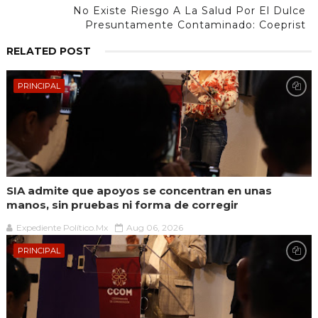
No Existe Riesgo A La Salud Por El Dulce
Presuntamente Contaminado: Coeprist
RELATED POST
PRINCIPAL
SIA admite que apoyos se concentran en unas
manos, sin pruebas ni forma de corregir
Expediente Político.Mx
Aug 06, 2026
PRINCIPAL