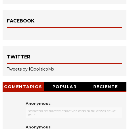
FACEBOOK
TWITTER
Tweets by IQpoliticoMx
COMENTARIOS
POPULAR
RECIENTE
Anonymous
"morena se parece cada vez más al pri antes se lla
m..."
Anonymous