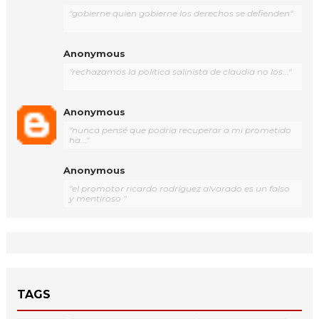
"gobierne quien gobierne los derechos se defienden"
Anonymous
"rechazamos la política salinista de claudia no los..."
Anonymous
"nunca pensé que podría recuperar a mi prometido
ha..."
Anonymous
"el promotor ricardo rodríguez alvarado es un falso
y mentiroso "
TAGS