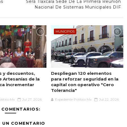
as
Será Tlaxcala Sede De La Primera Reunión
Nacional De Sistemas Municipales DIF
MUNICIPIOS
es y descuentos,
Despliegan 120 elementos
 Artesanías de la
para reforzar seguridad en la
sca incrementar
capital con operativo "Cero
Tolerancia"
lítico.Mx
Jul 27, 2026
Expediente Político.Mx
Jul 22, 2026
 COMENTARIOS:
R UN COMENTARIO