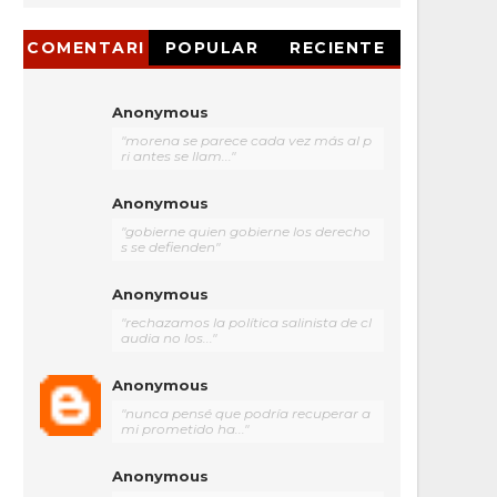
COMENTARI
POPULAR
RECIENTE
OS
Anonymous
"morena se parece cada vez más al p
ri antes se llam..."
Anonymous
"gobierne quien gobierne los derecho
s se defienden"
Anonymous
"rechazamos la política salinista de cl
audia no los..."
Anonymous
"nunca pensé que podría recuperar a
mi prometido ha..."
Anonymous