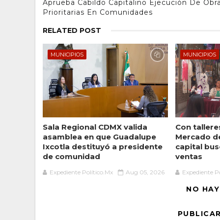
Aprueba Cabildo Capitalino Ejecución De Obr
Prioritarias En Comunidades
RELATED POST
MUNICIPIOS
MUNICIPIOS
Sala Regional CDMX valida
Con taller
asamblea en que Guadalupe
Mercado de
Ixcotla destituyó a presidente
capital bu
de comunidad
ventas
Expediente Político.Mx
Aug 05, 2026
Expediente Po
NO HAY
PUBLICA