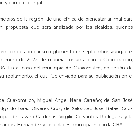
n y comercio ilegal.
cipios de la región, de una clínica de bienestar animal para
ción; propuesta que será analizada por los alcaldes, quienes
intención de aprobar su reglamento en septiembre; aunque el
n enero de 2022, de manera conjunta con la Coordinación,
CBA. En el caso del municipio de Cuaxomulco, en sesión de
su reglamento, el cual fue enviado para su publicación en el
l de Cuaxomulco, Miguel Ángel Neria Carreño; de San José
 Edgardo Isaac Olivares Cruz; de Xaloztoc, José Rafael Coca
ipal de Lázaro Cárdenas, Virgilio Cervantes Rodríguez y la
rnández Hernández y los enlaces municipales con la CBA.