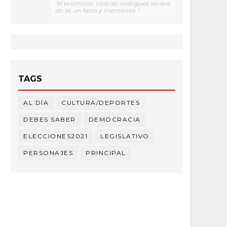
"el promotor ricardo rodríguez alvara
do es un falso y mentiroso "
TAGS
AL DÍA
CULTURA/DEPORTES
DEBES SABER
DEMOCRACIA
ELECCIONES2021
LEGISLATIVO
PERSONAJES
PRINCIPAL