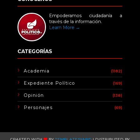
Empoderamos ciudadanía a
través de la información.
Learn More →
CATEGORÍAS
Academia
(1182)
Expediente Político
(169)
Opinión
(138)
Personajes
(69)
CRAFTED WITH
BY
TEMPLATESYARD
| DISTRIBUTED BY