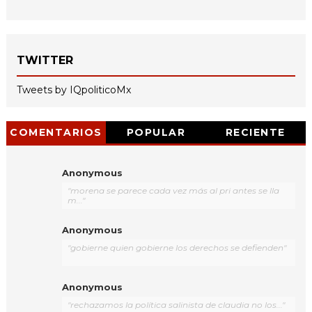
TWITTER
Tweets by IQpoliticoMx
COMENTARIOS
POPULAR
RECIENTE
Anonymous
"morena se parece cada vez más al pri antes se lla
m..."
Anonymous
"gobierne quien gobierne los derechos se defienden"
Anonymous
"rechazamos la política salinista de claudia no los..."