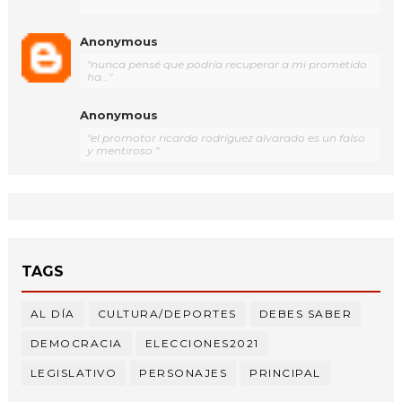
Anonymous
"nunca pensé que podría recuperar a mi prometido
ha..."
Anonymous
"el promotor ricardo rodríguez alvarado es un falso
y mentiroso "
TAGS
AL DÍA
CULTURA/DEPORTES
DEBES SABER
DEMOCRACIA
ELECCIONES2021
LEGISLATIVO
PERSONAJES
PRINCIPAL