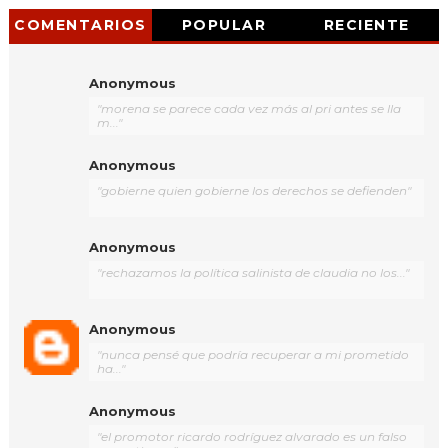
COMENTARIOS
POPULAR
RECIENTE
Anonymous
"morena se parece cada vez más al pri antes se lla
m..."
Anonymous
"gobierne quien gobierne los derechos se defienden"
Anonymous
"rechazamos la política salinista de claudia no los..."
Anonymous
"nunca pensé que podría recuperar a mi prometido
ha..."
Anonymous
"el promotor ricardo rodríguez alvarado es un falso