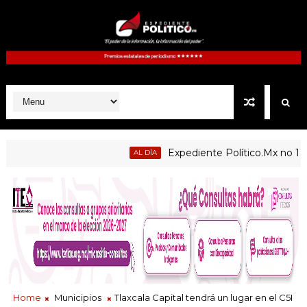
Expediente Político.Mx no 1126
AL DÍA
blicas de Atltzayanca, Atlangatepec, Lázaro Cárdenas, Españit
Home
Municipios
Tlaxcala Capital tendrá un lugar en el C5I