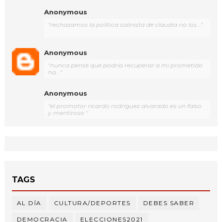
Anonymous
"rechazamos la política salinista de claudia no los..."
Anonymous
"nunca pensé que podría recuperar a mi prometido
ha..."
Anonymous
"el promotor ricardo rodríguez alvarado es un falso
y mentiroso "
TAGS
AL DÍA
CULTURA/DEPORTES
DEBES SABER
DEMOCRACIA
ELECCIONES2021