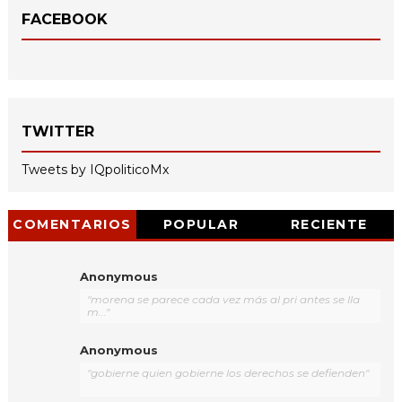
FACEBOOK
TWITTER
Tweets by IQpoliticoMx
COMENTARIOS
POPULAR
RECIENTE
Anonymous
"morena se parece cada vez más al pri antes se lla
m..."
Anonymous
"gobierne quien gobierne los derechos se defienden"