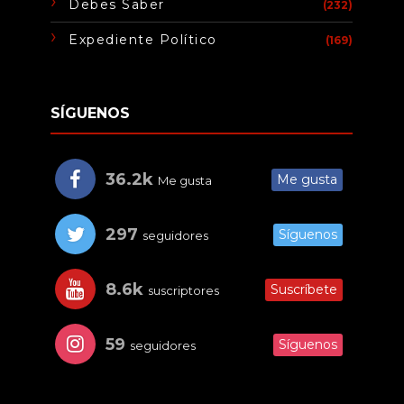
Debes Saber
(232)
Expediente Político
(169)
SÍGUENOS
36.2k
Me gusta
Me gusta
297
Síguenos
seguidores
8.6k
Suscríbete
suscriptores
59
Síguenos
seguidores