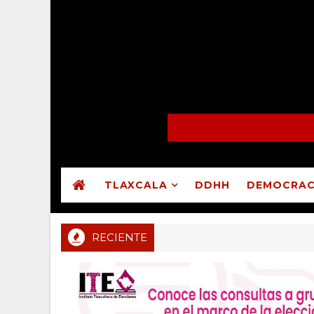
TLAXCALA
DDHH
DEMOCRAC
RECIENTE
Sala Regional CDMX valida asamblea en que Guadalu
MUNICIPIOS