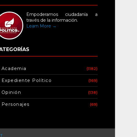
Empoderamos ciudadanía a
través de la información.
Learn More →
ATEGORÍAS
Academia
(1182)
Expediente Político
(169)
Opinión
(138)
Personajes
(69)
T