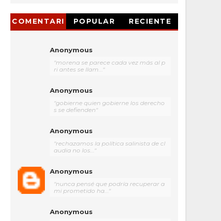
COMENTARI
POPULAR
RECIENTE
OS
Anonymous
"morena se parece cada vez más al p
ri antes se llam..."
Anonymous
"gobierne quien gobierne los derecho
s se defienden"
Anonymous
"rechazamos la política salinista de cl
audia no los..."
Anonymous
"nunca pensé que podría recuperar a
mi prometido ha..."
Anonymous