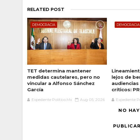
RELATED POST
DEMOCRACIA
DEMOCRACIA
TET determina mantener
Lineamient
medidas cautelares, pero no
lejos de be
vincular a Alfonso Sánchez
audiencias
García
críticos: PR
Expediente Político.Mx
Aug 05, 2026
Expediente Po
NO HAY
PUBLICA