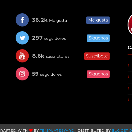
36.2k
Me gusta
Me gusta
297
Síguenos
seguidores
C
8.6k
Suscríbete
suscriptores
59
Síguenos
seguidores
CRAFTED WITH
BY
TEMPLATESYARD
| DISTRIBUTED BY
BLOGSPO