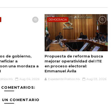
DEMOCRACIA
os de gobierno,
Propuesta de reforma busca
neficiar a
mejorar operatividad del ITE
 son una mordaza a
en proceso electoral:
I
Emmanuel Ávila
lítico.Mx
Aug 04, 2026
Expediente Político.Mx
Aug 03, 2026
 COMENTARIOS:
R UN COMENTARIO