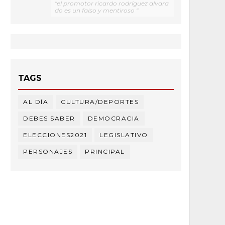
"el promotor ricardo rodríguez alvara
do es un falso y mentiroso "
TAGS
AL DÍA
CULTURA/DEPORTES
DEBES SABER
DEMOCRACIA
ELECCIONES2021
LEGISLATIVO
PERSONAJES
PRINCIPAL