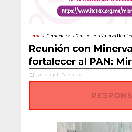
Home
Democracia
Reunión con Minerva Hernánde
Reunión con Minerva
fortalecer al PAN: Mi
4 years ago
Democracia,
RESPONS