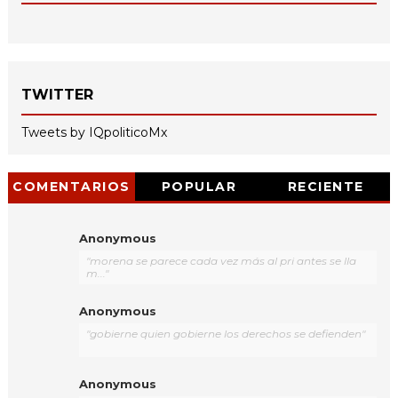
TWITTER
Tweets by IQpoliticoMx
COMENTARIOS
POPULAR
RECIENTE
Anonymous
"morena se parece cada vez más al pri antes se lla
m..."
Anonymous
"gobierne quien gobierne los derechos se defienden"
Anonymous