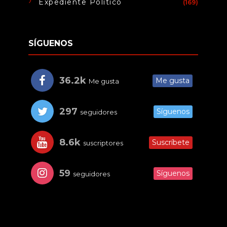
Expediente Político
(169)
SÍGUENOS
36.2k
Me gusta
Me gusta
297
Síguenos
seguidores
8.6k
Suscríbete
suscriptores
59
Síguenos
seguidores