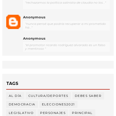
"rechazamos la política salinista de claudia no los..."
Anonymous
"nunca pensé que podría recuperar a mi prometido
ha..."
Anonymous
"el promotor ricardo rodríguez alvarado es un falso
y mentiroso "
TAGS
AL DÍA
CULTURA/DEPORTES
DEBES SABER
DEMOCRACIA
ELECCIONES2021
LEGISLATIVO
PERSONAJES
PRINCIPAL