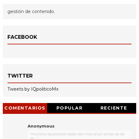
gestión de contenido.
FACEBOOK
TWITTER
Tweets by IQpoliticoMx
COMENTARIOS
POPULAR
RECIENTE
Anonymous
"morena se parece cada vez más al pri antes se lla
m..."