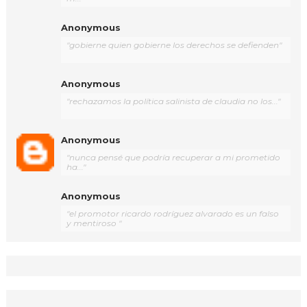
Anonymous
"gobierne quien gobierne los derechos se defienden"
Anonymous
"rechazamos la política salinista de claudia no los..."
Anonymous
"nunca pensé que podría recuperar a mi prometido
ha..."
Anonymous
"el promotor ricardo rodríguez alvarado es un falso
y mentiroso "