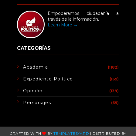
Empoderamos ciudadanía a
través de la información.
Learn More →
CATEGORÍAS
Academia
(1182)
Expediente Político
(169)
Opinión
(138)
Personajes
(69)
CRAFTED WITH
BY
TEMPLATESYARD
| DISTRIBUTED BY