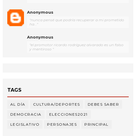
Anonymous
"nunca pensé que podría recuperar a mi prometido
ha..."
Anonymous
"el promotor ricardo rodríguez alvarado es un falso
y mentiroso "
TAGS
AL DÍA
CULTURA/DEPORTES
DEBES SABER
DEMOCRACIA
ELECCIONES2021
LEGISLATIVO
PERSONAJES
PRINCIPAL