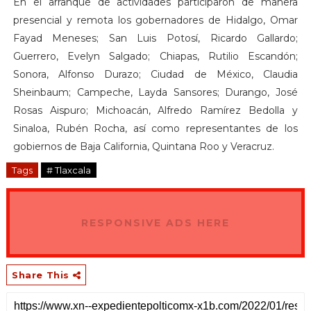
En el arranque de actividades participaron de manera
presencial y remota los gobernadores de Hidalgo, Omar
Fayad Meneses; San Luis Potosí, Ricardo Gallardo;
Guerrero, Evelyn Salgado; Chiapas, Rutilio Escandón;
Sonora, Alfonso Durazo; Ciudad de México, Claudia
Sheinbaum; Campeche, Layda Sansores; Durango, José
Rosas Aispuro; Michoacán, Alfredo Ramírez Bedolla y
Sinaloa, Rubén Rocha, así como representantes de los
gobiernos de Baja California, Quintana Roo y Veracruz.
Tags
# Tlaxcala
RESPONSIVE ADS HERE
Share This