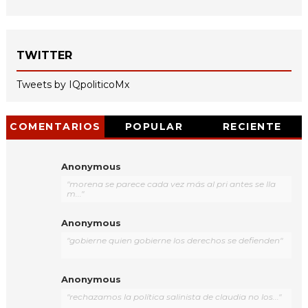
TWITTER
Tweets by IQpoliticoMx
COMENTARIOS
POPULAR
RECIENTE
Anonymous
"morena se parece cada vez más al pri antes se lla
m..."
Anonymous
"gobierne quien gobierne los derechos se defienden"
Anonymous
"rechazamos la política salinista de claudia no los..."