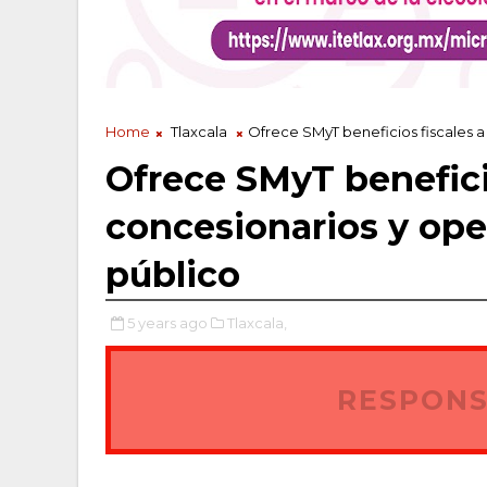
Home
Tlaxcala
Ofrece SMyT beneficios fiscales a
Ofrece SMyT benefici
concesionarios y ope
público
5 years ago
Tlaxcala,
RESPONS