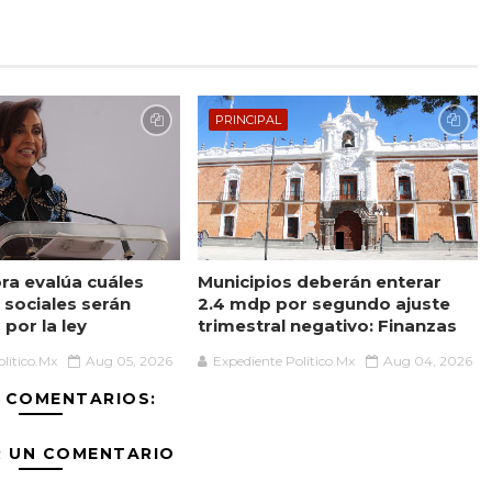
PRINCIPAL
a evalúa cuáles
Municipios deberán enterar
sociales serán
2.4 mdp por segundo ajuste
por la ley
trimestral negativo: Finanzas
lítico.Mx
Aug 05, 2026
Expediente Político.Mx
Aug 04, 2026
 COMENTARIOS:
R UN COMENTARIO