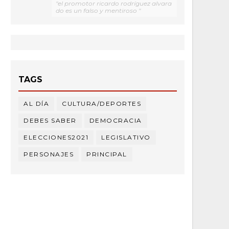
"el promotor ricardo rodríguez alvara
do es un falso y mentiroso "
TAGS
AL DÍA
CULTURA/DEPORTES
DEBES SABER
DEMOCRACIA
ELECCIONES2021
LEGISLATIVO
PERSONAJES
PRINCIPAL