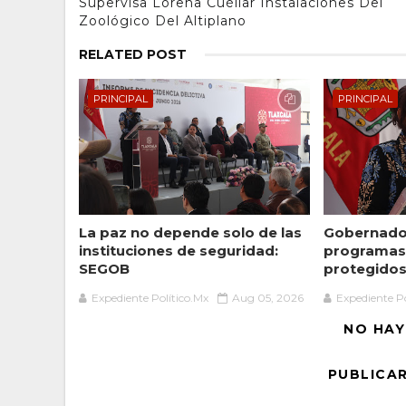
Supervisa Lorena Cuéllar Instalaciones Del
Zoológico Del Altiplano
RELATED POST
PRINCIPAL
PRINCIPAL
La paz no depende solo de las
Gobernador
instituciones de seguridad:
programas 
SEGOB
protegidos 
Expediente Político.Mx
Aug 05, 2026
Expediente Po
NO HAY
PUBLICA