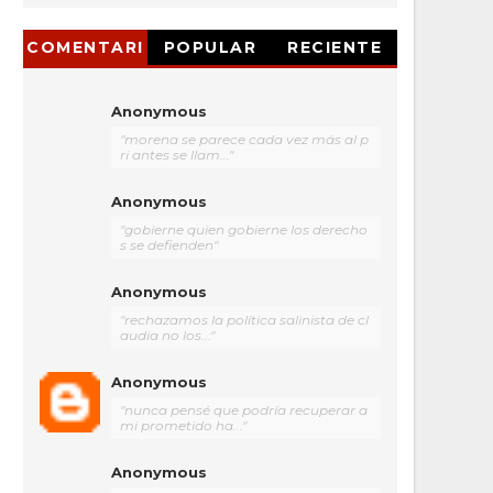
COMENTARI
POPULAR
RECIENTE
OS
Anonymous
"morena se parece cada vez más al p
ri antes se llam..."
Anonymous
"gobierne quien gobierne los derecho
s se defienden"
Anonymous
"rechazamos la política salinista de cl
audia no los..."
Anonymous
"nunca pensé que podría recuperar a
mi prometido ha..."
Anonymous