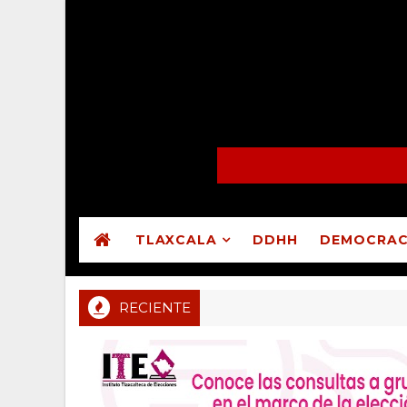
TLAXCALA
DDHH
DEMOCRAC
RECIENTE
 Regional CDMX valida asamblea en que Guadalupe Ixcotla dest