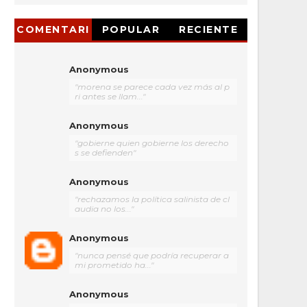
COMENTARI
POPULAR
RECIENTE
OS
Anonymous
"morena se parece cada vez más al p
ri antes se llam..."
Anonymous
"gobierne quien gobierne los derecho
s se defienden"
Anonymous
"rechazamos la política salinista de cl
audia no los..."
Anonymous
"nunca pensé que podría recuperar a
mi prometido ha..."
Anonymous