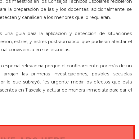
ó, los maestros en los Consejos Técnicos Escolares recibieron
ara la preparación de las y los docentes, adicionalmente se
detecten y canalicen a los menores que lo requieran.
s una guía para la aplicación y detección de situaciones
sión, estrés, y estrés postraumático, que pudieran afectar el
rmal convivencia en sus escuelas.
bra especial relevancia porque el confinamiento por más de un
rojan las primeras investigaciones, posibles secuelas
por lo que subrayó, “es urgente medir los efectos que esta
escentes en Tlaxcala y actuar de manera inmediata para dar el