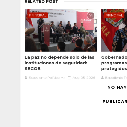
RELATED POST
PRINCIPAL
PRINCIPAL
La paz no depende solo de las
Gobernador
instituciones de seguridad:
programas 
SEGOB
protegidos 
Expediente Político.Mx
Aug 05, 2026
Expediente Po
NO HAY
PUBLICA