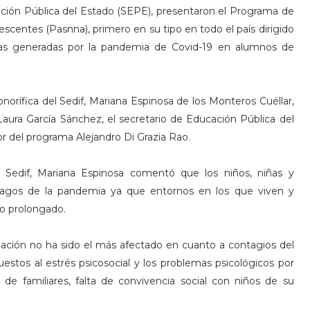
cación Pública del Estado (SEPE), presentaron el Programa de
scentes (Pasnna), primero en su tipo en todo el país dirigido
elas generadas por la pandemia de Covid-19 en alumnos de
orífica del Sedif, Mariana Espinosa de los Monteros Cuéllar,
Laura García Sánchez, el secretario de Educación Pública del
 del programa Alejandro Di Grazia Rao.
el Sedif, Mariana Espinosa comentó que los niños, niñas y
tragos de la pandemia ya que entornos en los que viven y
to prolongado.
lación no ha sido el más afectado en cuanto a contagios del
stos al estrés psicosocial y los problemas psicológicos por
e familiares, falta de convivencia social con niños de su