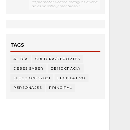
"el promotor ricardo rodríguez alvara
do es un falso y mentiroso "
TAGS
AL DÍA
CULTURA/DEPORTES
DEBES SABER
DEMOCRACIA
ELECCIONES2021
LEGISLATIVO
PERSONAJES
PRINCIPAL