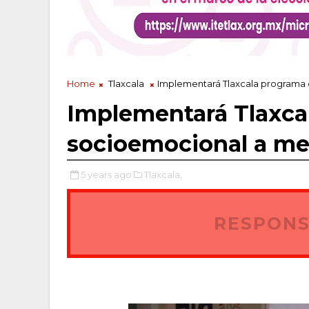
Home
Tlaxcala
Implementará Tlaxcala programa
Implementará Tlaxca
socioemocional a me
5 years ago
Tlaxcala,
RESPONS