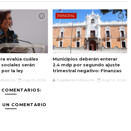
PRINCIPAL
a evalúa cuáles
Municipios deberán enterar
sociales serán
2.4 mdp por segundo ajuste
por la ley
trimestral negativo: Finanzas
lítico.Mx
Aug 05, 2026
Expediente Político.Mx
Aug 04, 2026
 COMENTARIOS:
R UN COMENTARIO