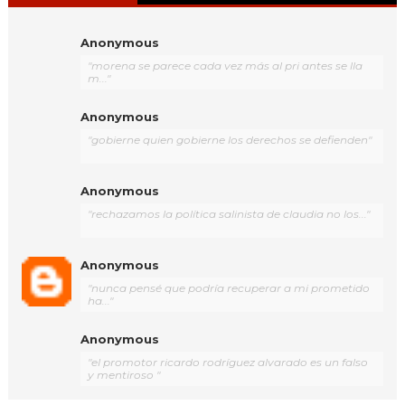
Anonymous
"morena se parece cada vez más al pri antes se lla
m..."
Anonymous
"gobierne quien gobierne los derechos se defienden"
Anonymous
"rechazamos la política salinista de claudia no los..."
Anonymous
"nunca pensé que podría recuperar a mi prometido
ha..."
Anonymous
"el promotor ricardo rodríguez alvarado es un falso
y mentiroso "