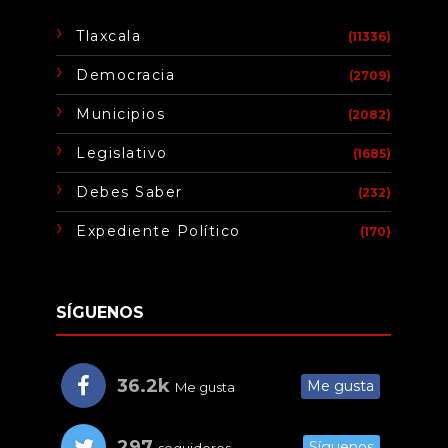
Tlaxcala
(11336)
Democracia
(2709)
Municipios
(2082)
Legislativo
(1685)
Debes Saber
(232)
Expediente Político
(170)
SÍGUENOS
36.2k
Me gusta
Me gusta
297
Síguenos