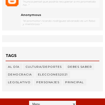
"nunca pensé que podría recuperar a mi prometido
ha..."
Anonymous
"el promotor ricardo rodríguez alvarado es un falso
y mentiroso "
TAGS
AL DÍA
CULTURA/DEPORTES
DEBES SABER
DEMOCRACIA
ELECCIONES2021
LEGISLATIVO
PERSONAJES
PRINCIPAL