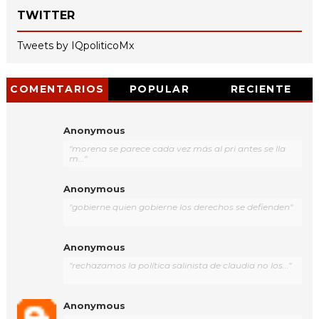
TWITTER
Tweets by IQpoliticoMx
COMENTARIOS
POPULAR
RECIENTE
Anonymous
"morena se parece cada vez más al pri antes se lla
m..."
Anonymous
"gobierne quien gobierne los derechos se defienden"
Anonymous
"rechazamos la política salinista de claudia no los..."
Anonymous