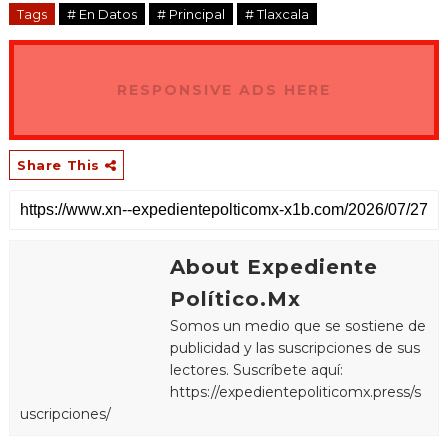
Tags
# En Datos
# Principal
# Tlaxcala
RESPONSIVE ADS HERE
Share This
About Expediente
Político.Mx
Somos un medio que se sostiene de
publicidad y las suscripciones de sus
lectores. Suscríbete aquí:
https://expedientepoliticomx.press/s
uscripciones/