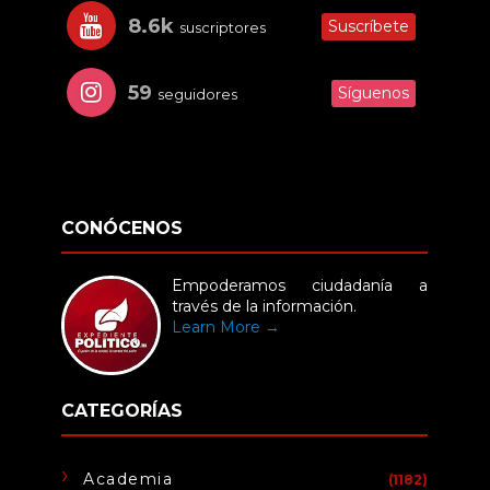
8.6k
Suscríbete
suscriptores
59
Síguenos
seguidores
CONÓCENOS
Empoderamos ciudadanía a
través de la información.
Learn More →
CATEGORÍAS
Academia
(1182)