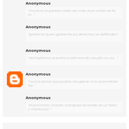
Anonymous
"morena se parece cada vez más al pri antes se lla
m..."
Anonymous
"gobierne quien gobierne los derechos se defienden"
Anonymous
"rechazamos la política salinista de claudia no los..."
Anonymous
"nunca pensé que podría recuperar a mi prometido
ha..."
Anonymous
"el promotor ricardo rodríguez alvarado es un falso
y mentiroso "