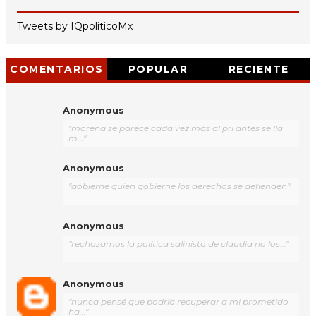
Tweets by IQpoliticoMx
COMENTARIOS
POPULAR
RECIENTE
Anonymous
"morena se parece cada vez más al pri antes se lla
m..."
Anonymous
"gobierne quien gobierne los derechos se defienden"
Anonymous
"rechazamos la política salinista de claudia no los..."
Anonymous
"nunca pensé que podría recuperar a mi prometido
ha..."