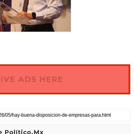
IVE ADS HERE
 Político.Mx