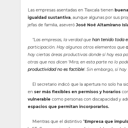
Las empresas asentadas en Tlaxcala tienen
buena
igualdad sustantiva
, aunque algunas por sus prop
jefas de familia, aseveró
José Noé Altamirano Isl
"L
as empresas, la verdad que
han tenido toda e
participación. Hay algunos otros elementos que
d
hay ciertas áreas productivas donde sí hay esa pos
otras que nos dicen 'Mira, en esta parte no lo p
productividad no es factible
'. Sin embargo, sí ha
El secretario indicó que la apertura no solo ha sid
en
ser más flexibles en permisos y horarios
con
vulnerable
como personas con discapacidad y adu
espacios que permitan incorporarlos.
Mientras que el distintivo "
Empresa que impulsa