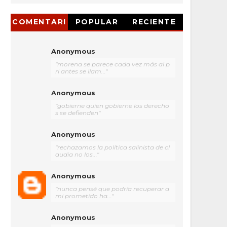
COMENTARI
POPULAR
RECIENTE
OS
Anonymous
"morena se parece cada vez más al p
ri antes se llam..."
Anonymous
"gobierne quien gobierne los derecho
s se defienden"
Anonymous
"rechazamos la política salinista de cl
audia no los..."
Anonymous
"nunca pensé que podría recuperar a
mi prometido ha..."
Anonymous