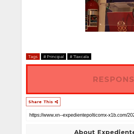
Tags
# Principal
# Tlaxcala
RESPONS
Share This
About Expediente