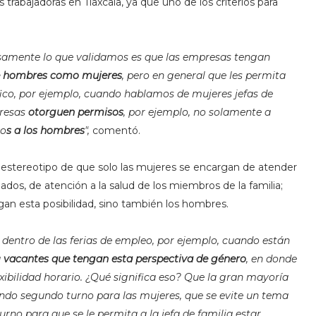
s trabajadoras en Tlaxcala, ya que uno de los criterios para
isamente lo que validamos es que las empresas tengan
e hombres como mujeres
, pero en general que les permita
fico, por ejemplo, cuando hablamos de mujeres jefas de
presas
otorguen permisos
, por ejemplo, no solamente a
so
s a los hombres
",
comentó.
stereotipo de que solo las mujeres se encargan de atender
idados, de atención a la salud de los miembros de la familia;
ngan esta posibilidad, sino también los hombres.
dentro de las ferias de empleo, por ejemplo, cuando están
a
vacantes que tengan esta perspectiva de género
, en donde
xibilidad horario. ¿Qué significa eso? Que la gran mayoría
ndo segundo turno para las mujeres, que se evite un tema
urno para que se le permita a la jefa de familia estar