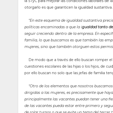
la STyC para mejorar las condiciones laborales de la
otorgarlo es que garanticen la igualdad sustantiva.
"
En este esquema de igualdad sustantiva prec
políticas encaminadas a que la i
gualdad tanto d
seguir creciendo dentro de la empresa. En especí
familia, lo que buscamos es que también las em
mujeres, sino que también otorguen estos permi
De modo que a través de ello buscan romper el e
cuestiones escolares de las hijas o los hijos, de cu
por ello buscan no solo que las jefas de familia te
"
Otro de los elementos que nosotros buscamos 
dirigidas a las mujeres, es precisamente que hay
principalmente las vacantes puedan tener una fle
de las vacantes pueda estar entre primero y segu
de rolar turnos o que se evite un tema del tercer t