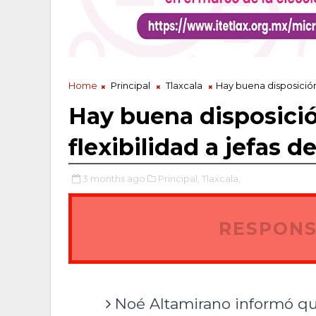
Home
Principal
Tlaxcala
Hay buena disposición 
Hay buena disposici
flexibilidad a jefas d
3 months ago
Principal,
Tlaxcala,
RESPONS
Noé Altamirano informó qu