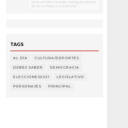
"el promotor ricardo rodríguez alvara
do es un falso y mentiroso "
TAGS
AL DÍA
CULTURA/DEPORTES
DEBES SABER
DEMOCRACIA
ELECCIONES2021
LEGISLATIVO
PERSONAJES
PRINCIPAL