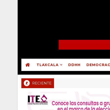
TLAXCALA
DDHH
DEMOCRAC
RECIENTE
onal CDMX valida asamblea en que Guadalupe Ixcotla destituyó