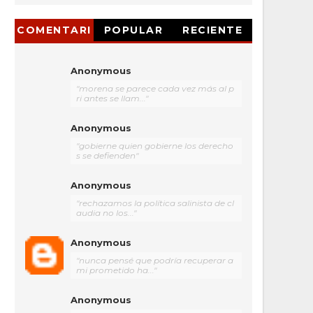
COMENTARI
POPULAR
RECIENTE
OS
Anonymous
"morena se parece cada vez más al p
ri antes se llam..."
Anonymous
"gobierne quien gobierne los derecho
s se defienden"
Anonymous
"rechazamos la política salinista de cl
audia no los..."
Anonymous
"nunca pensé que podría recuperar a
mi prometido ha..."
Anonymous