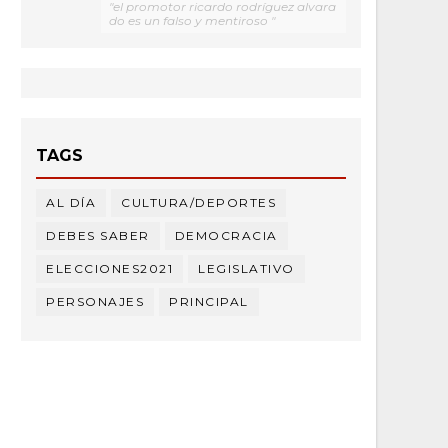
"el promotor ricardo rodríguez alvara
do es un falso y mentiroso "
TAGS
AL DÍA
CULTURA/DEPORTES
DEBES SABER
DEMOCRACIA
ELECCIONES2021
LEGISLATIVO
PERSONAJES
PRINCIPAL