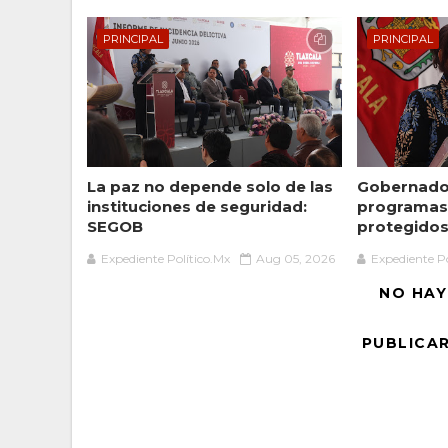
PRINCIPAL
PRINCIPAL
La paz no depende solo de las
Gobernador
instituciones de seguridad:
programas 
SEGOB
protegidos 
Expediente Político.Mx
Aug 05, 2026
Expediente Po
NO HAY
PUBLICA