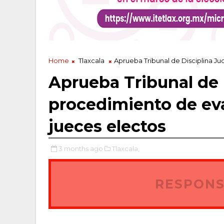
Home
Tlaxcala
Aprueba Tribunal de Disciplina Ju
Aprueba Tribunal de D
procedimiento de eva
jueces electos
3 months ago
Tlaxcala,
RESPONS