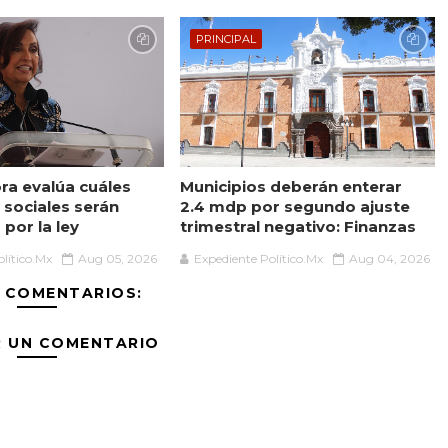
PRINCIPAL
a evalúa cuáles
Municipios deberán enterar
sociales serán
2.4 mdp por segundo ajuste
por la ley
trimestral negativo: Finanzas
lítico.Mx
Aug 05, 2026
Expediente Político.Mx
Aug 04, 2026
 COMENTARIOS:
R UN COMENTARIO