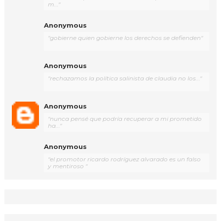
m..."
Anonymous
"gobierne quien gobierne los derechos se defienden"
Anonymous
"rechazamos la política salinista de claudia no los..."
Anonymous
"nunca pensé que podría recuperar a mi prometido
ha..."
Anonymous
"el promotor ricardo rodríguez alvarado es un falso
y mentiroso "