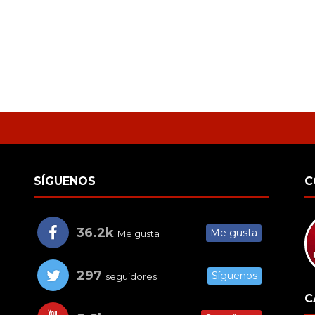
SÍGUENOS
C
36.2k
Me gusta
Me gusta
297
Síguenos
seguidores
C