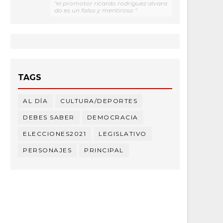
"el promotor ricardo rodríguez alvara
do es un falso y mentiroso "
TAGS
AL DÍA
CULTURA/DEPORTES
DEBES SABER
DEMOCRACIA
ELECCIONES2021
LEGISLATIVO
PERSONAJES
PRINCIPAL