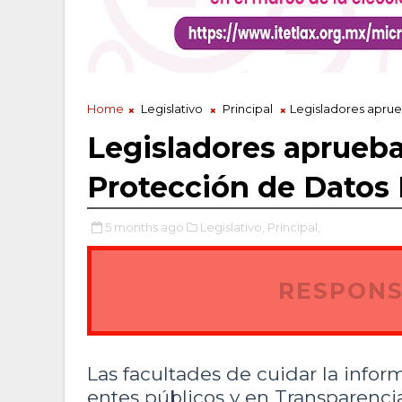
Home
Legislativo
Principal
Legisladores apru
Legisladores aprueb
Protección de Datos
5 months ago
Legislativo,
Principal,
RESPONS
Las facultades de cuidar la infor
entes públicos y en Transparenci