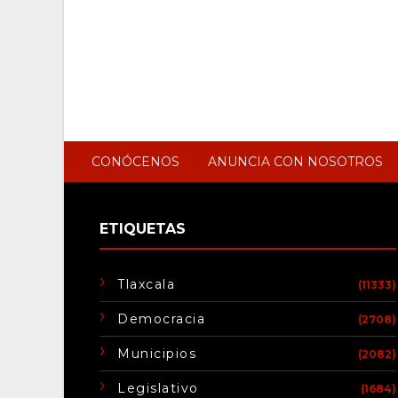
CONÓCENOS
ANUNCIA CON NOSOTROS
ETIQUETAS
Tlaxcala
(11333)
Democracia
(2708)
Municipios
(2082)
Legislativo
(1684)