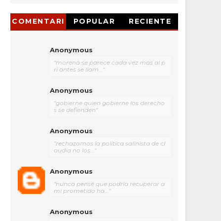
COMENTARI
POPULAR
RECIENTE
OS
Anonymous
"morena se parece cada vez más al p
ri antes se llam..."
Anonymous
"gobierne quien gobierne los derecho
s se defienden"
Anonymous
"rechazamos la política salinista de cl
audia no los..."
Anonymous
"nunca pensé que podría recuperar a
mi prometido ha..."
Anonymous