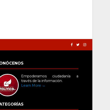
ONÓCENOS
Empoderamos ciudadanía a
través de la información.
Learn More →
ATEGORÍAS