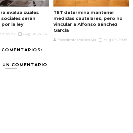
a evalúa cuáles
TET determina mantener
sociales serán
medidas cautelares, pero no
por la ley
vincular a Alfonso Sánchez
García
lítico.Mx
Aug 05, 2026
Expediente Político.Mx
Aug 05, 2026
 COMENTARIOS:
R UN COMENTARIO