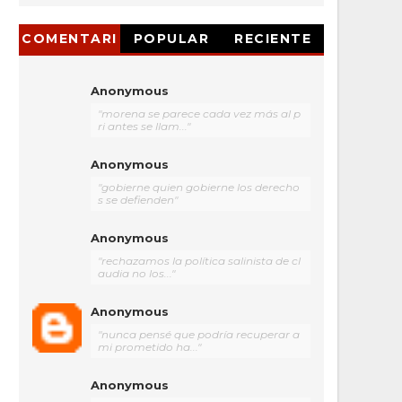
COMENTARI
POPULAR
RECIENTE
OS
Anonymous
"morena se parece cada vez más al p
ri antes se llam..."
Anonymous
"gobierne quien gobierne los derecho
s se defienden"
Anonymous
"rechazamos la política salinista de cl
audia no los..."
Anonymous
"nunca pensé que podría recuperar a
mi prometido ha..."
Anonymous