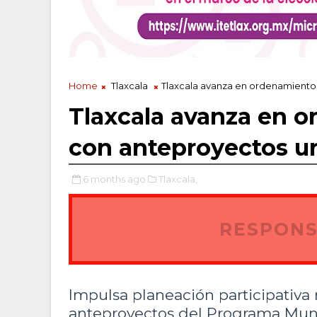
Home
Tlaxcala
Tlaxcala avanza en ordenamiento 
Tlaxcala avanza en or
con anteproyectos u
6 months ago
Tlaxcala,
RESPONS
Impulsa planeación participativa
anteproyectos del Programa Muni