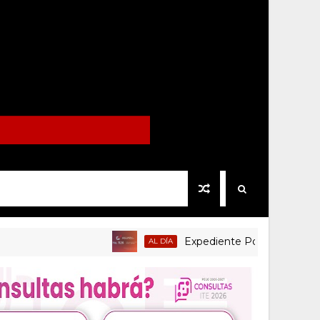
Expediente Político.Mx no 1126
AL DÍA