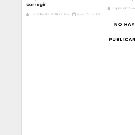
corregir
Expediente Po
Expediente Político.Mx
Aug 06, 2026
NO HAY
PUBLICA