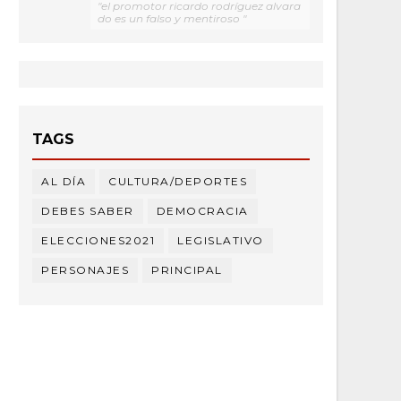
"el promotor ricardo rodríguez alvara
do es un falso y mentiroso "
TAGS
AL DÍA
CULTURA/DEPORTES
DEBES SABER
DEMOCRACIA
ELECCIONES2021
LEGISLATIVO
PERSONAJES
PRINCIPAL