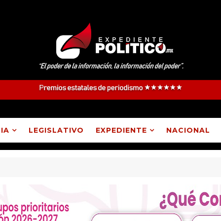
IA
LEGISLATIVO
EXPEDIENTE
NACIONAL
 Atlangatepec, Lázaro Cárdenas, Españita y Huamantla