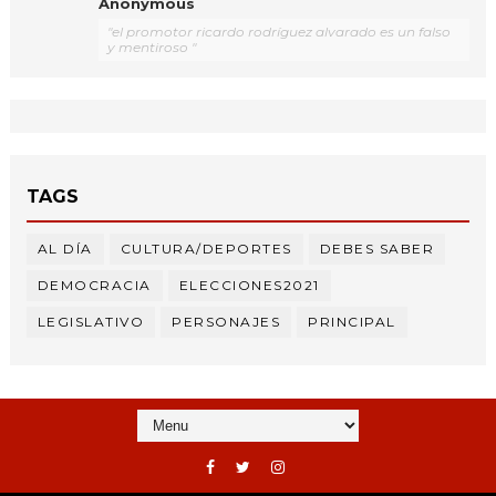
Anonymous
"el promotor ricardo rodríguez alvarado es un falso
y mentiroso "
TAGS
AL DÍA
CULTURA/DEPORTES
DEBES SABER
DEMOCRACIA
ELECCIONES2021
LEGISLATIVO
PERSONAJES
PRINCIPAL