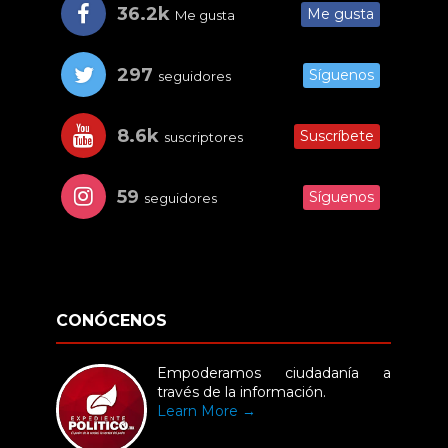
36.2k
Me gusta
Me gusta
297
Síguenos
seguidores
8.6k
Suscríbete
suscriptores
59
Síguenos
seguidores
CONÓCENOS
Empoderamos ciudadanía a
través de la información.
Learn More →