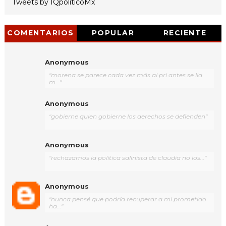
Tweets by IQpoliticoMx
COMENTARIOS
POPULAR
RECIENTE
Anonymous
"morena se parece cada vez más al pri antes se lla
m..."
Anonymous
"gobierne quien gobierne los derechos se defienden"
Anonymous
"rechazamos la política salinista de claudia no los..."
Anonymous
"nunca pensé que podría recuperar a mi prometido
ha..."