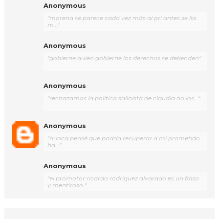
Anonymous
"morena se parece cada vez más al pri antes se lla
m..."
Anonymous
"gobierne quien gobierne los derechos se defienden"
Anonymous
"rechazamos la política salinista de claudia no los..."
Anonymous
"nunca pensé que podría recuperar a mi prometido
ha..."
Anonymous
"el promotor ricardo rodríguez alvarado es un falso
y mentiroso "