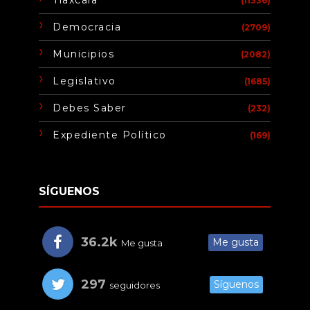
(11336)
Democracia
(2709)
Municipios
(2082)
Legislativo
(1685)
Debes Saber
(232)
Expediente Político
(169)
SÍGUENOS
36.2k
Me gusta
Me gusta
297
Síguenos
seguidores