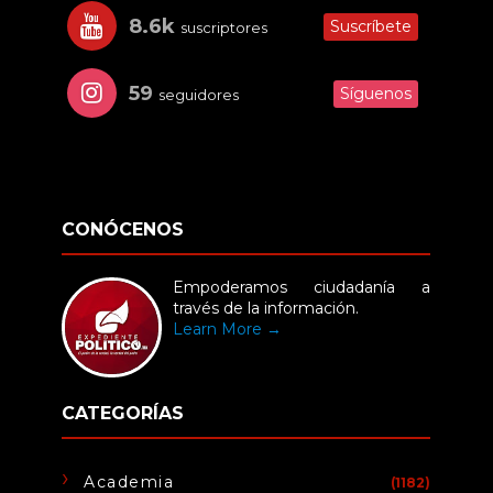
8.6k
Suscríbete
suscriptores
59
Síguenos
seguidores
CONÓCENOS
Empoderamos ciudadanía a
través de la información.
Learn More →
CATEGORÍAS
Academia
(1182)