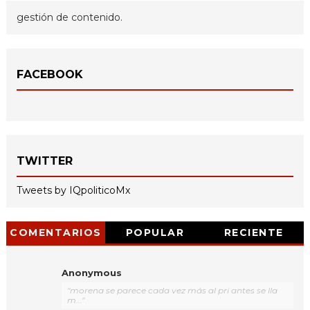
gestión de contenido.
FACEBOOK
TWITTER
Tweets by IQpoliticoMx
COMENTARIOS
POPULAR
RECIENTE
Anonymous
"morena se parece cada vez más al pri antes se lla
m..."