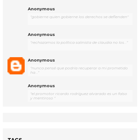
Anonymous
"gobierne quien gobierne los derechos se defienden"
Anonymous
"rechazamos la política salinista de claudia no los..."
Anonymous
"nunca pensé que podría recuperar a mi prometido
ha..."
Anonymous
"el promotor ricardo rodríguez alvarado es un falso
y mentiroso "