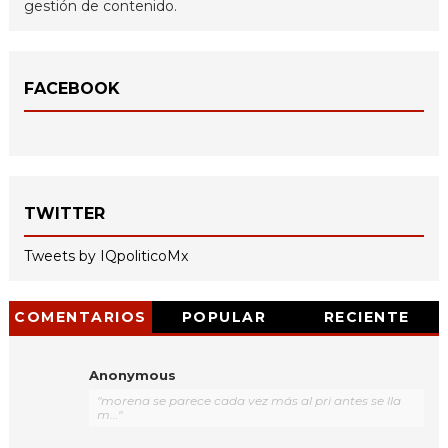
gestión de contenido.
FACEBOOK
TWITTER
Tweets by IQpoliticoMx
COMENTARIOS
POPULAR
RECIENTE
Anonymous
"morena se parece cada vez más al pri antes se lla
m..."