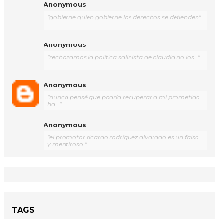
Anonymous
"gobierne quien gobierne los derechos se defienden"
Anonymous
"rechazamos la política salinista de claudia no los..."
Anonymous
"nunca pensé que podría recuperar a mi prometido
ha..."
Anonymous
"el promotor ricardo rodríguez alvarado es un falso
y mentiroso "
TAGS