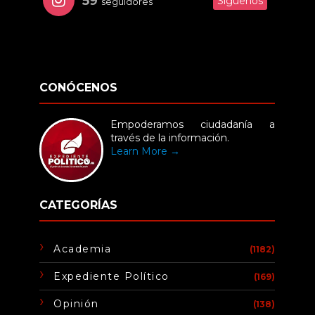
59
Síguenos
seguidores
CONÓCENOS
Empoderamos ciudadanía a
través de la información.
Learn More →
CATEGORÍAS
Academia
(1182)
Expediente Político
(169)
Opinión
(138)