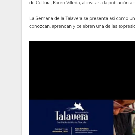
de Cultura, Karen Villeda, al invitar a la población 
La Semana de la Talavera se presenta así como un 
conozcan, aprendan y celebren una de las expresi