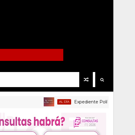
Expediente Político.Mx no 1126
AL DÍA