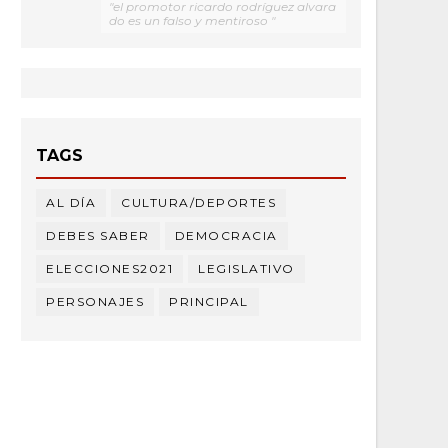
"el promotor ricardo rodríguez alvara
do es un falso y mentiroso "
TAGS
AL DÍA
CULTURA/DEPORTES
DEBES SABER
DEMOCRACIA
ELECCIONES2021
LEGISLATIVO
PERSONAJES
PRINCIPAL