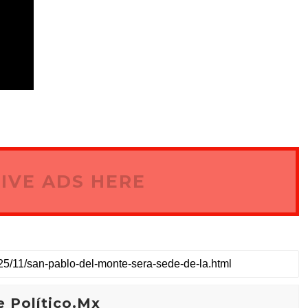
IVE ADS HERE
 Político.Mx