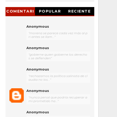
COMENTARI
POPULAR
RECIENTE
OS
Anonymous
"morena se parece cada vez más al p
ri antes se llam..."
Anonymous
"gobierne quien gobierne los derecho
s se defienden"
Anonymous
"rechazamos la política salinista de cl
audia no los..."
Anonymous
"nunca pensé que podría recuperar a
mi prometido ha..."
Anonymous