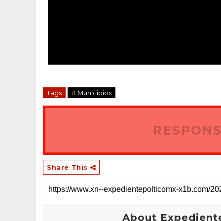
Tags
# Municipios
RESPONS
Share This
About Expediente