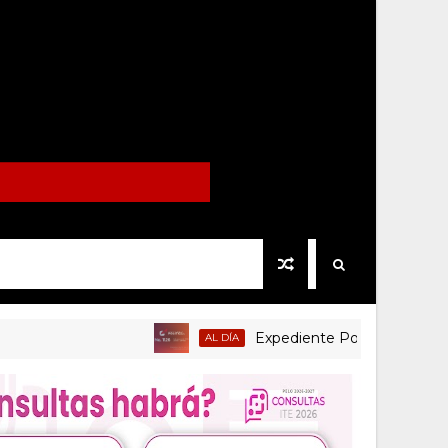
Expediente Político.Mx no 1126
AL DÍA