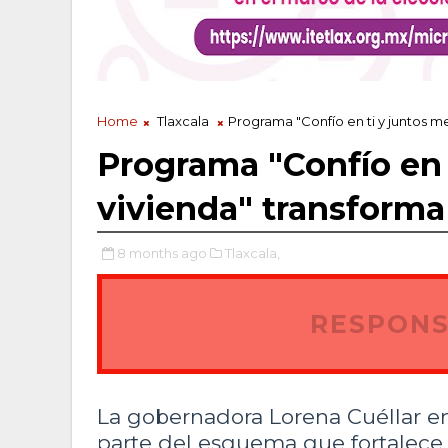
Home
Tlaxcala
Programa "Confío en ti y juntos m
Programa "Confío en 
vivienda" transforma
8 months ago
Tlaxcala,
RESPONS
La gobernadora Lorena Cuéllar e
parte del esquema que fortalece 