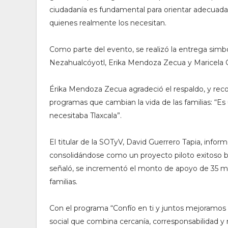
ciudadanía es fundamental para orientar adecuadam
quienes realmente los necesitan.
Como parte del evento, se realizó la entrega simból
Nezahualcóyotl, Erika Mendoza Zecua y Maricel
Érika Mendoza Zecua agradeció el respaldo, y reco
programas que cambian la vida de las familias: “Es
necesitaba Tlaxcala”.
El titular de la SOTyV, David Guerrero Tapia, infor
consolidándose como un proyecto piloto exitoso ba
señaló, se incrementó el monto de apoyo de 35 mil
familias.
Con el programa “Confío en ti y juntos mejoramos t
social que combina cercanía, corresponsabilidad y 