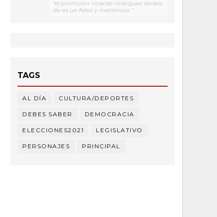
"el promotor ricardo rodríguez alvara
do es un falso y mentiroso "
TAGS
AL DÍA
CULTURA/DEPORTES
DEBES SABER
DEMOCRACIA
ELECCIONES2021
LEGISLATIVO
PERSONAJES
PRINCIPAL