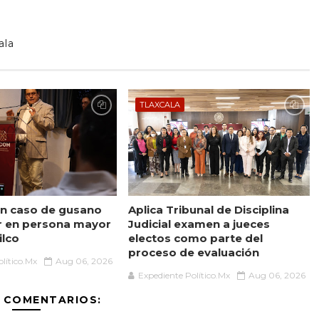
ala
TLAXCALA
n caso de gusano
Aplica Tribunal de Disciplina
r en persona mayor
Judicial examen a jueces
ilco
electos como parte del
proceso de evaluación
lítico.Mx
Aug 06, 2026
Expediente Político.Mx
Aug 06, 2026
 COMENTARIOS: