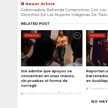
Newer Article
Gobernadora Refrenda Compromiso Con Los
Derechos De Las Mujeres Indígenas De Tlaxc
RELATED POST
PRINCIPAL
PRINCIPAL
SIA admite que apoyos se
Reportan u
concentran en unas manos,
barrenado
sin pruebas ni forma de
en Acuitlap
corregir
Expediente Po
Expediente Político.Mx
Aug 06, 2026
NO HAY