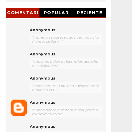
COMENTARI
POPULAR
RECIENTE
OS
Anonymous
"morena se parece cada vez más al p
ri antes se llam..."
Anonymous
"gobierne quien gobierne los derecho
s se defienden"
Anonymous
"rechazamos la política salinista de cl
audia no los..."
Anonymous
"nunca pensé que podría recuperar a
mi prometido ha..."
Anonymous