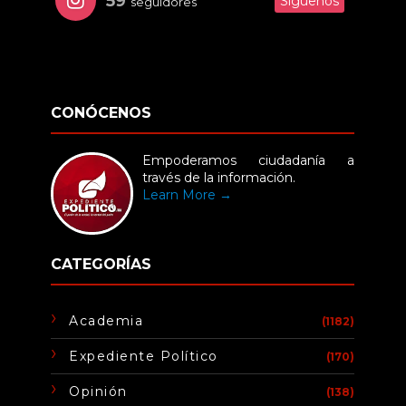
59
Síguenos
seguidores
CONÓCENOS
Empoderamos ciudadanía a
través de la información.
Learn More →
CATEGORÍAS
Academia
(1182)
Expediente Político
(170)
Opinión
(138)