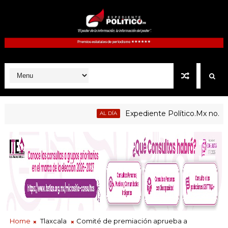
Expediente Político.Mx no. 1127 |
AL DÍA
Tecopilco, Quilehtla, Santa Cruz Tlaxcala, Xaltocan, Yauhquemeh
Home
Tlaxcala
Comité de premiación aprueba a