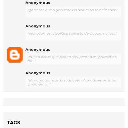
Anonymous
"gobierne quien gobierne los derechos se defienden"
Anonymous
"rechazamos la política salinista de claudia no los..."
Anonymous
"nunca pensé que podría recuperar a mi prometido
ha..."
Anonymous
"el promotor ricardo rodríguez alvarado es un falso
y mentiroso "
TAGS