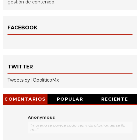
gestión de contenido.
FACEBOOK
TWITTER
Tweets by IQpoliticoMx
COMENTARIOS
POPULAR
RECIENTE
Anonymous
"morena se parece cada vez más al pri antes se lla
m..."