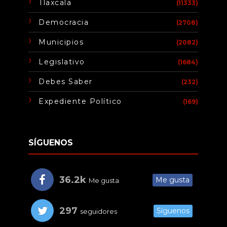
Tlaxcala
(11333)
Democracia
(2708)
Municipios
(2082)
Legislativo
(1684)
Debes Saber
(232)
Expediente Político
(169)
SÍGUENOS
36.2k
Me gusta
Me gusta
297
Síguenos
seguidores