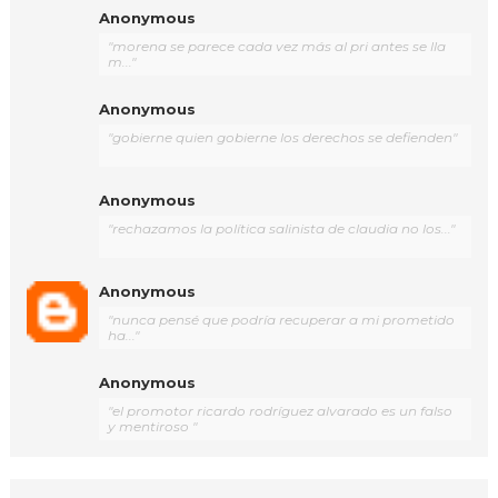
Anonymous
"morena se parece cada vez más al pri antes se lla
m..."
Anonymous
"gobierne quien gobierne los derechos se defienden"
Anonymous
"rechazamos la política salinista de claudia no los..."
Anonymous
"nunca pensé que podría recuperar a mi prometido
ha..."
Anonymous
"el promotor ricardo rodríguez alvarado es un falso
y mentiroso "