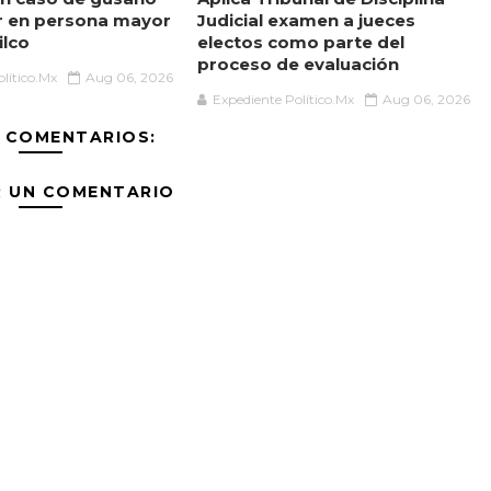
r en persona mayor
Judicial examen a jueces
ilco
electos como parte del
proceso de evaluación
lítico.Mx
Aug 06, 2026
Expediente Político.Mx
Aug 06, 2026
 COMENTARIOS:
R UN COMENTARIO