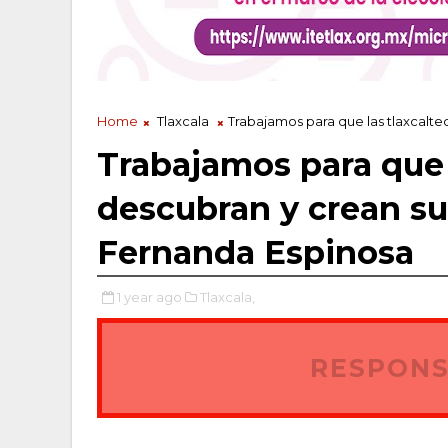
Home
Tlaxcala
Trabajamos para que las tlaxcalte
Trabajamos para que 
descubran y crean su
Fernanda Espinosa
1 year ago
Tlaxcala,
RESPONS