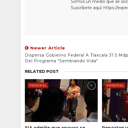
Somos un medio que se sostie
Suscríbete aquí: https://exp
Newer Article
Dispersa Gobierno Federal A Tlaxcala 31.5 Md
Del Programa "Sembrando Vida"
RELATED POST
PRINCIPAL
PRINCIPAL
SIA admite que apoyos se
Reportan u