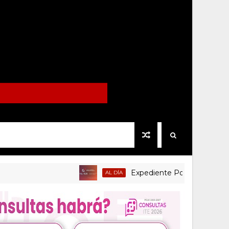
Expediente Político.Mx no 1126
AL DÍA