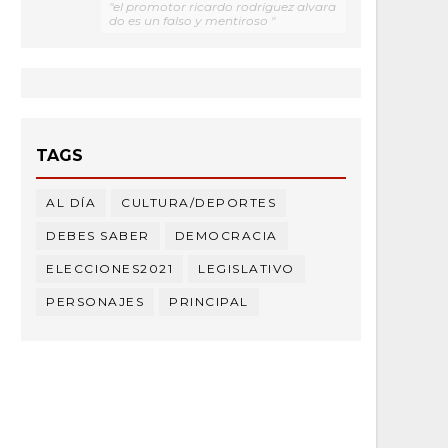
"el promotor ricardo rodríguez alvara
do es un falso y mentiroso "
TAGS
AL DÍA
CULTURA/DEPORTES
DEBES SABER
DEMOCRACIA
ELECCIONES2021
LEGISLATIVO
PERSONAJES
PRINCIPAL