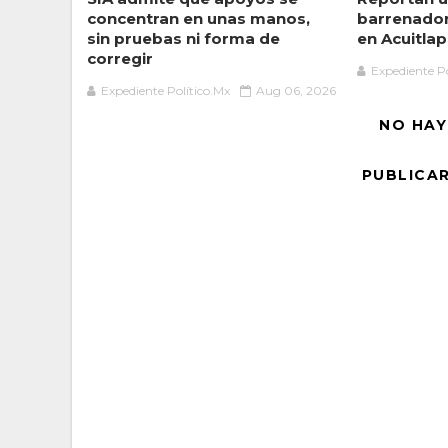
concentran en unas manos,
barrenado
sin pruebas ni forma de
en Acuitlap
corregir
Expediente Po
Expediente Político.Mx
Aug 06, 2026
NO HAY
PUBLICA