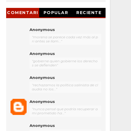
COMENTARI
POPULAR
RECIENTE
OS
Anonymous
"morena se parece cada vez más al p
ri antes se llam..."
Anonymous
"gobierne quien gobierne los derecho
s se defienden"
Anonymous
"rechazamos la política salinista de cl
audia no los..."
Anonymous
"nunca pensé que podría recuperar a
mi prometido ha..."
Anonymous