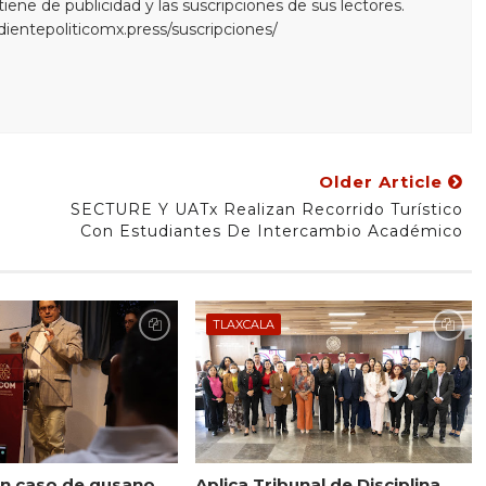
ne de publicidad y las suscripciones de sus lectores.
edientepoliticomx.press/suscripciones/
Older Article
p
SECTURE Y UATx Realizan Recorrido Turístico
Con Estudiantes De Intercambio Académico
TLAXCALA
n caso de gusano
Aplica Tribunal de Disciplina