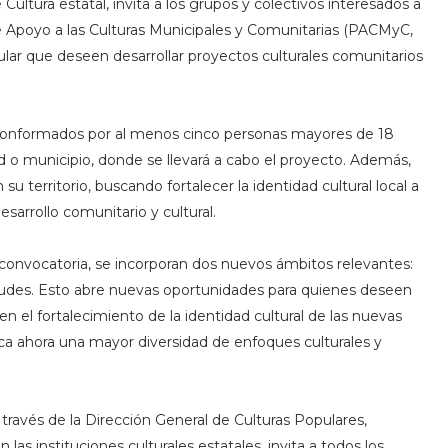
 Cultura estatal, invita a los grupos y colectivos interesados a
e Apoyo a las Culturas Municipales y Comunitarias (PACMyC,
pular que deseen desarrollar proyectos culturales comunitarios
 conformados por al menos cinco personas mayores de 18
 o municipio, donde se llevará a cabo el proyecto. Además,
u territorio, buscando fortalecer la identidad cultural local a
sarrollo comunitario y cultural.
 convocatoria, se incorporan dos nuevos ámbitos relevantes:
ventudes. Esto abre nuevas oportunidades para quienes deseen
 en el fortalecimiento de la identidad cultural de las nuevas
ca ahora una mayor diversidad de enfoques culturales y
 través de la Dirección General de Culturas Populares,
as instituciones culturales estatales, invita a todos los