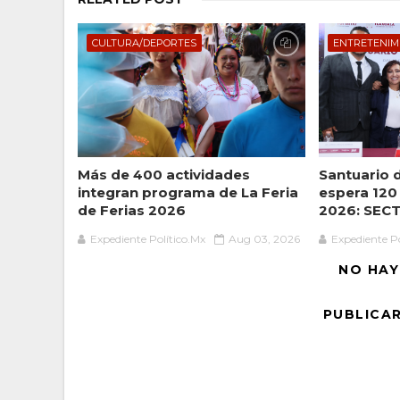
CULTURA/DEPORTES
ENTRETENIM
Más de 400 actividades
Santuario 
integran programa de La Feria
espera 120 
de Ferias 2026
2026: SEC
Expediente Político.Mx
Aug 03, 2026
Expediente Po
NO HAY
PUBLICA