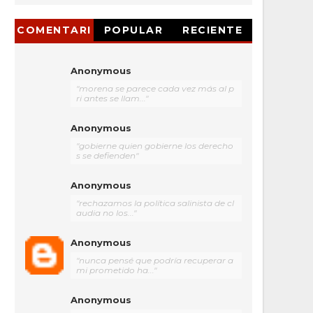
COMENTARI
POPULAR
RECIENTE
OS
Anonymous
"morena se parece cada vez más al p
ri antes se llam..."
Anonymous
"gobierne quien gobierne los derecho
s se defienden"
Anonymous
"rechazamos la política salinista de cl
audia no los..."
Anonymous
"nunca pensé que podría recuperar a
mi prometido ha..."
Anonymous