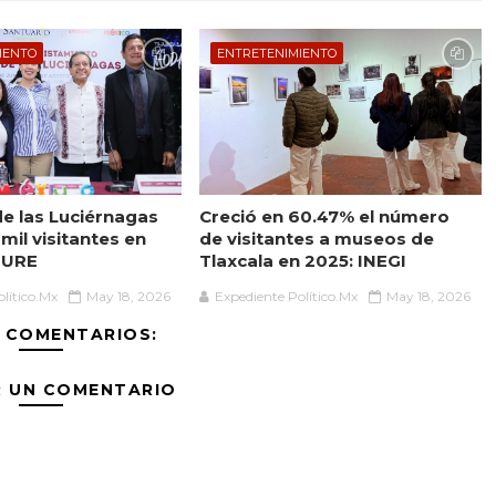
IENTO
ENTRETENIMIENTO
de las Luciérnagas
Creció en 60.47% el número
mil visitantes en
de visitantes a museos de
TURE
Tlaxcala en 2025: INEGI
lítico.Mx
May 18, 2026
Expediente Político.Mx
May 18, 2026
 COMENTARIOS:
R UN COMENTARIO