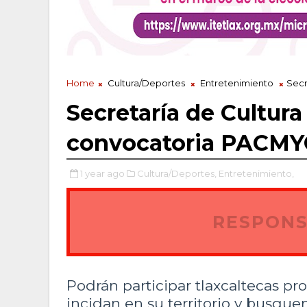
Home
Cultura/Deportes
Entretenimiento
Secr
Secretaría de Cultura
convocatoria PACMY
1 year ago
Cultura/Deportes,
Entretenimiento,
RESPONS
Podrán participar tlaxcaltecas pr
incidan en su territorio y busque