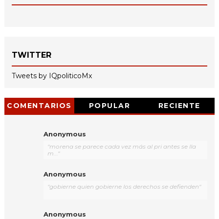
TWITTER
Tweets by IQpoliticoMx
COMENTARIOS
POPULAR
RECIENTE
Anonymous
"morena se parece cada vez más al pri antes se lla
m..."
Anonymous
"gobierne quien gobierne los derechos se defienden"
Anonymous