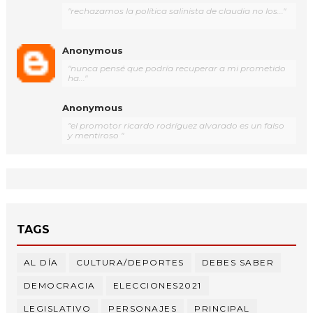
"rechazamos la política salinista de claudia no los..."
Anonymous
"nunca pensé que podría recuperar a mi prometido
ha..."
Anonymous
"el promotor ricardo rodríguez alvarado es un falso
y mentiroso "
TAGS
AL DÍA
CULTURA/DEPORTES
DEBES SABER
DEMOCRACIA
ELECCIONES2021
LEGISLATIVO
PERSONAJES
PRINCIPAL