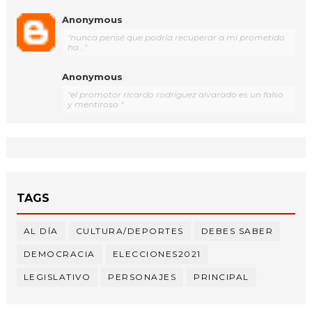
Anonymous
"nunca pensé que podría recuperar a mi prometido
ha..."
Anonymous
"el promotor ricardo rodríguez alvarado es un falso
y mentiroso "
TAGS
AL DÍA
CULTURA/DEPORTES
DEBES SABER
DEMOCRACIA
ELECCIONES2021
LEGISLATIVO
PERSONAJES
PRINCIPAL