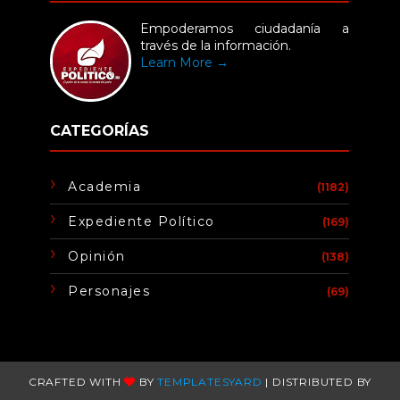
Empoderamos ciudadanía a
través de la información.
Learn More →
CATEGORÍAS
Academia
(1182)
Expediente Político
(169)
Opinión
(138)
Personajes
(69)
CRAFTED WITH
BY
TEMPLATESYARD
| DISTRIBUTED BY