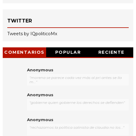
TWITTER
Tweets by IQpoliticoMx
COMENTARIOS
POPULAR
RECIENTE
Anonymous
"morena se parece cada vez más al pri antes se lla
m..."
Anonymous
"gobierne quien gobierne los derechos se defienden"
Anonymous
"rechazamos la política salinista de claudia no los..."