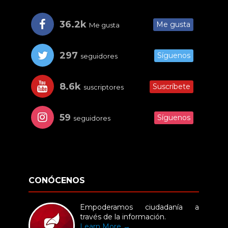
36.2k
Me gusta
Me gusta
297
Síguenos
seguidores
8.6k
Suscríbete
suscriptores
59
Síguenos
seguidores
CONÓCENOS
Empoderamos ciudadanía a
través de la información.
Learn More →