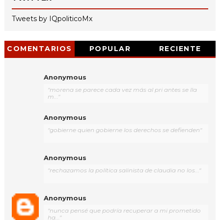
Tweets by IQpoliticoMx
COMENTARIOS
POPULAR
RECIENTE
Anonymous
"morena se parece cada vez más al pri antes se lla
m..."
Anonymous
"gobierne quien gobierne los derechos se defienden"
Anonymous
"rechazamos la política salinista de claudia no los..."
Anonymous
"nunca pensé que podría recuperar a mi prometido
ha..."