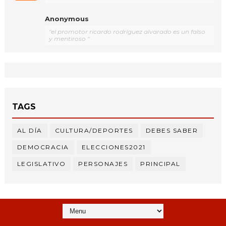
Anonymous
"el promotor ricardo rodríguez alvarado es un falso
y mentiroso "
TAGS
AL DÍA
CULTURA/DEPORTES
DEBES SABER
DEMOCRACIA
ELECCIONES2021
LEGISLATIVO
PERSONAJES
PRINCIPAL