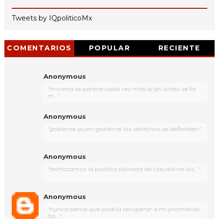
Tweets by IQpoliticoMx
COMENTARIOS
POPULAR
RECIENTE
Anonymous
"morena se parece cada vez más al pri antes se lla
m..."
Anonymous
"gobierne quien gobierne los derechos se defienden"
Anonymous
"rechazamos la política salinista de claudia no los..."
Anonymous
"nunca pensé que podría recuperar a mi prometido
ha..."