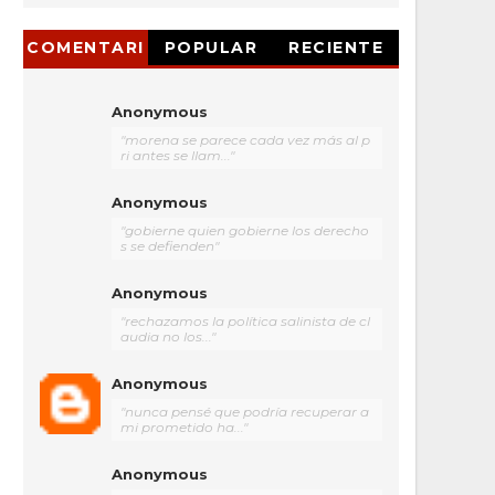
COMENTARI
POPULAR
RECIENTE
OS
Anonymous
"morena se parece cada vez más al p
ri antes se llam..."
Anonymous
"gobierne quien gobierne los derecho
s se defienden"
Anonymous
"rechazamos la política salinista de cl
audia no los..."
Anonymous
"nunca pensé que podría recuperar a
mi prometido ha..."
Anonymous