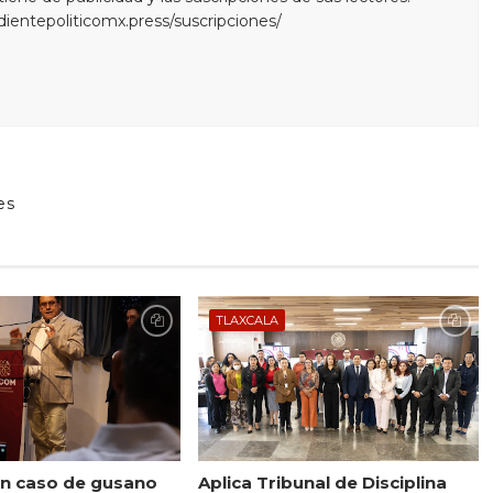
edientepoliticomx.press/suscripciones/
es
TLAXCALA
n caso de gusano
Aplica Tribunal de Disciplina