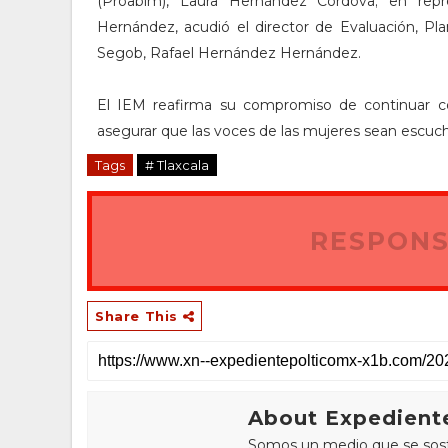
(Proabim), Laura Hernández Córdova; en repr
Hernández, acudió el director de Evaluación, Pl
Segob, Rafael Hernández Hernández.
El IEM reafirma su compromiso de continuar con 
asegurar que las voces de las mujeres sean escuc
Tags
# Tlaxcala
RESPONS
Share This
About Expediente
Somos un medio que se sostie