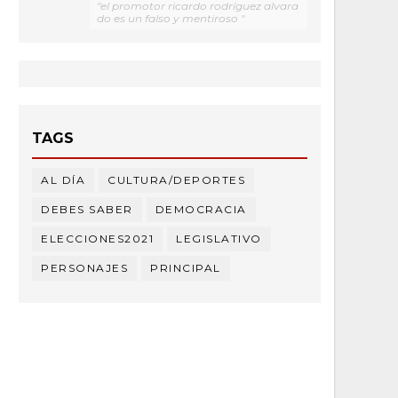
"el promotor ricardo rodríguez alvara
do es un falso y mentiroso "
TAGS
AL DÍA
CULTURA/DEPORTES
DEBES SABER
DEMOCRACIA
ELECCIONES2021
LEGISLATIVO
PERSONAJES
PRINCIPAL