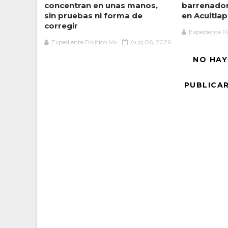
concentran en unas manos,
barrenado
sin pruebas ni forma de
en Acuitlap
corregir
Expediente Po
Expediente Político.Mx
Aug 06, 2026
NO HAY
PUBLICA