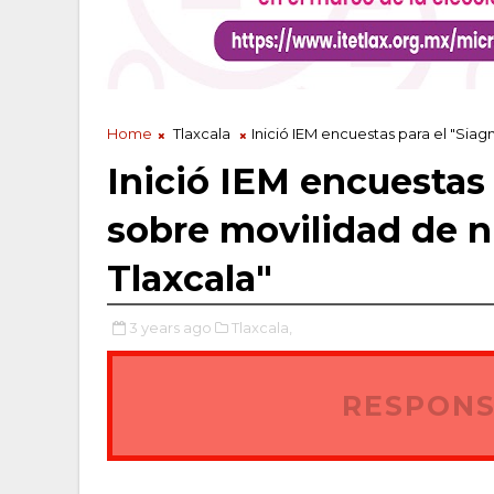
Home
Tlaxcala
Inició IEM encuestas para el "Siag
Inició IEM encuestas 
sobre movilidad de n
Tlaxcala"
3 years ago
Tlaxcala,
RESPONS