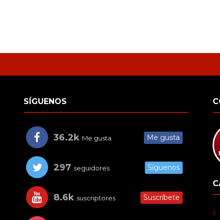
SÍGUENOS
C
36.2k
Me gusta
Me gusta
297
Síguenos
seguidores
C
8.6k
Suscríbete
suscriptores