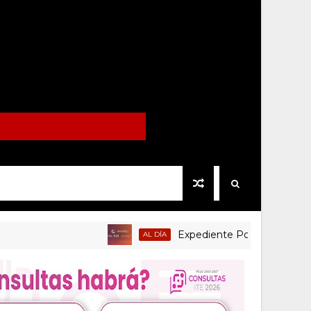
Expediente Político.Mx no 1126
AL DÍA