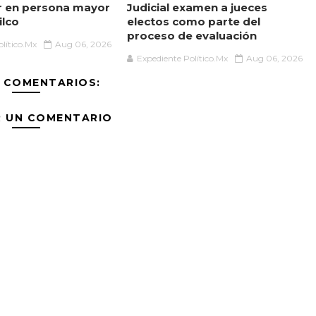
r en persona mayor
Judicial examen a jueces
ilco
electos como parte del
proceso de evaluación
lítico.Mx
Aug 06, 2026
Expediente Político.Mx
Aug 06, 2026
 COMENTARIOS:
R UN COMENTARIO