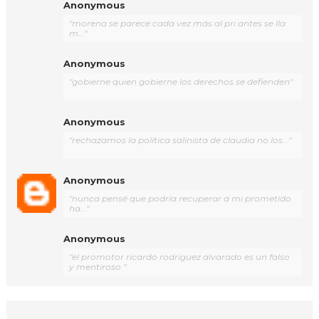
Anonymous
"morena se parece cada vez más al pri antes se lla
m..."
Anonymous
"gobierne quien gobierne los derechos se defienden"
Anonymous
"rechazamos la política salinista de claudia no los..."
Anonymous
"nunca pensé que podría recuperar a mi prometido
ha..."
Anonymous
"el promotor ricardo rodríguez alvarado es un falso
y mentiroso "